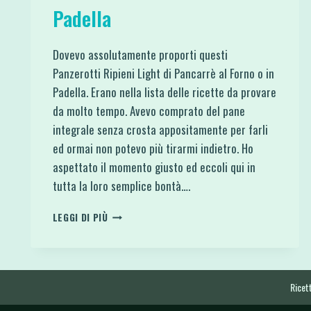
Padella
Dovevo assolutamente proporti questi
Panzerotti Ripieni Light di Pancarrè al Forno o in
Padella. Erano nella lista delle ricette da provare
da molto tempo. Avevo comprato del pane
integrale senza crosta appositamente per farli
ed ormai non potevo più tirarmi indietro. Ho
aspettato il momento giusto ed eccoli qui in
tutta la loro semplice bontà….
PANZEROTTI
LEGGI DI PIÙ
RIPIENI
LIGHT
DI
PANCARRÈ
AL
Ricett
FORNO