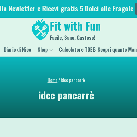
alla Newletter e Ricevi gratis 5 Dolci alle Fragole
Fit with Fun
Facile, Sano, Gustoso!
Diario di Nico
Shop
Calcolatore TDEE: Scopri quanto Man
Home
/
idee pancarrè
idee pancarrè