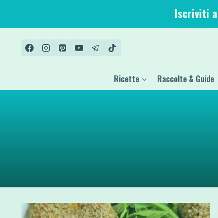
Salta
Iscriviti 
al
contenuto
Ricette
Raccolte & Guide