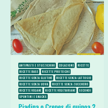
ANTIPASTI E STUZZICHINI
COLAZIONE
RICETTE
RICETTE BASE
RICETTE PROTEICHE
RICETTE SENZA GLUTINE
RICETTE SENZA LATTOSIO
RICETTE SENZA UOVA
RICETTE SENZA ZUCCHERO
RICETTE VEGANE
RICETTE VEGETARIANE
SECONDI
SPUNTINI E SNACKS
Piadina o Crepes di quinoa 2