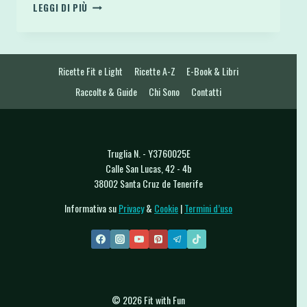
APPLE
LEGGI DI PIÙ
DONUTS
SNACK
SFIZIOSI
SANI
Ricette Fit e Light
Ricette A-Z
E-Book & Libri
E
VELOCI
Raccolte & Guide
Chi Sono
Contatti
CON
FETTINE
DI
MELA
Truglia N. - Y3760025E
Calle San Lucas, 42 - 4b
38002 Santa Cruz de Tenerife
Informativa su
Privacy
&
Cookie
|
Termini d’uso
© 2026 Fit with Fun