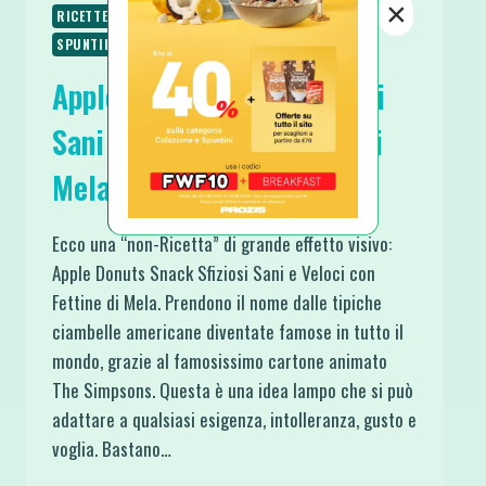
×
RICETTE VEGANE
RICETTE VEGETARIANE
SPUNTINI E SNACKS
TRUCCHI IN CUCINA
Apple Donuts Snack Sfiziosi
Sani e Veloci con Fettine di
Mela
Ecco una “non-Ricetta” di grande effetto visivo:
Apple Donuts Snack Sfiziosi Sani e Veloci con
Fettine di Mela. Prendono il nome dalle tipiche
ciambelle americane diventate famose in tutto il
mondo, grazie al famosissimo cartone animato
The Simpsons. Questa è una idea lampo che si può
adattare a qualsiasi esigenza, intolleranza, gusto e
voglia. Bastano…