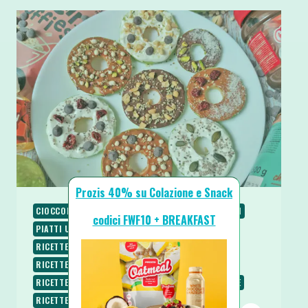
Prozis 40% su Colazione e Snack
CIOCCOLATO
COLAZIONE
PALEO
PIATTI FREDDI
codici FWF10 + BREAKFAST
PIATTI UNICI
PIATTI VELOCI
RICETTE
RICETTE DOLCI
RICETTE LOW CARB
RICETTE PROTEICHE
RICETTE SENZA BURRO
RICETTE SENZA COTTURA
RICETTE SENZA GLUTINE
RICETTE SENZA UOVA
RICETTE SENZA ZUCCHERO