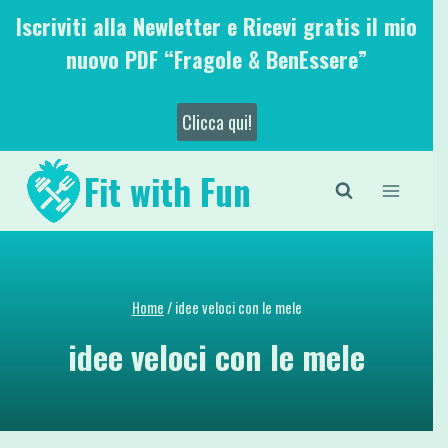
Salta
Iscriviti alla Newletter e Ricevi gratis il mio
al
nuovo PDF “Fragole & BenEssere”
contenuto
Clicca qui!
Fit with Fun
Home
/
idee veloci con le mele
idee veloci con le mele