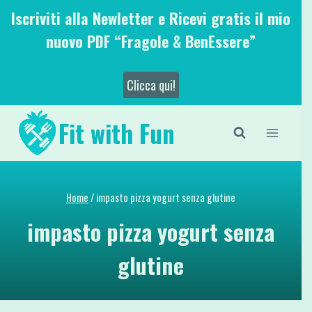
Salta
Iscriviti alla Newletter e Ricevi gratis il mio
al
nuovo PDF “Fragole & BenEssere”
contenuto
Clicca qui!
Fit with Fun
Home
/
impasto pizza yogurt senza glutine
impasto pizza yogurt senza
glutine