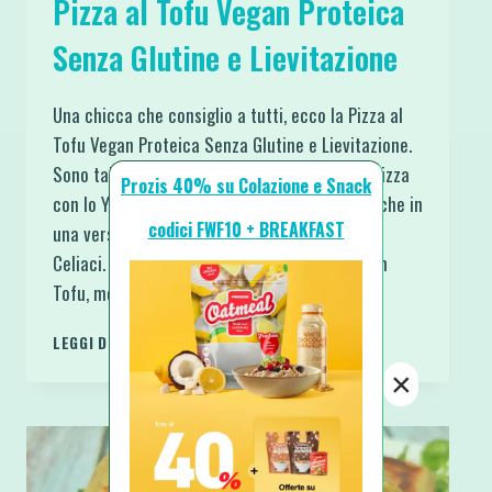
Pizza al Tofu Vegan Proteica
Senza Glutine e Lievitazione
Una chicca che consiglio a tutti, ecco la Pizza al
Tofu Vegan Proteica Senza Glutine e Lievitazione.
Sono talmente innamorata dell’Impasto per Pizza
Prozis 40% su Colazione e Snack
con lo Yogurt che non potevo non testarla anche in
codici FWF10 + BREAKFAST
una versione adatta a tutti, inclusi Vegani e
Celiaci. Al posto dello Yogurt ho usato il Silken
Tofu, molto più cremoso del…
PIZZA
LEGGI DI PIÙ
AL
×
TOFU
VEGAN
PROTEICA
SENZA
GLUTINE