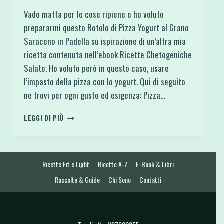
Vado matta per le cose ripiene e ho voluto
prepararmi questo Rotolo di Pizza Yogurt al Grano
Saraceno in Padella su ispirazione di un’altra mia
ricetta contenuta nell’ebook Ricette Chetogeniche
Salate. Ho voluto però in questo caso, usare
l’impasto della pizza con lo yogurt. Qui di seguito
ne trovi per ogni gusto ed esigenza: Pizza…
ROTOLO
LEGGI DI PIÙ
DI
PIZZA
YOGURT
AL
Ricette Fit e Light
Ricette A-Z
E-Book & Libri
GRANO
SARACENO
Raccolte & Guide
Chi Sono
Contatti
IN
PADELLA