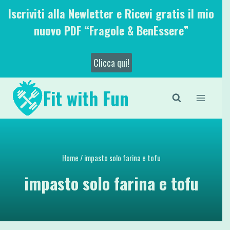
Salta
Iscriviti alla Newletter e Ricevi gratis il mio
al
nuovo PDF “Fragole & BenEssere”
contenuto
Clicca qui!
Fit with Fun
Home
/
impasto solo farina e tofu
impasto solo farina e tofu