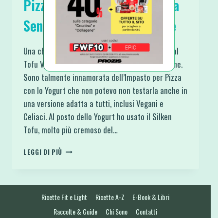
Pizza al Tofu Vegan Proteica
Senza Glutine e Lievitazione
Una chicca che consiglio a tutti, ecco la Pizza al
Tofu Vegan Proteica Senza Glutine e Lievitazione.
Sono talmente innamorata dell’Impasto per Pizza
con lo Yogurt che non potevo non testarla anche in
una versione adatta a tutti, inclusi Vegani e
Celiaci. Al posto dello Yogurt ho usato il Silken
Tofu, molto più cremoso del…
PIZZA
LEGGI DI PIÙ
AL
TOFU
VEGAN
PROTEICA
Ricette Fit e Light
Ricette A-Z
E-Book & Libri
SENZA
GLUTINE
Raccolte & Guide
Chi Sono
Contatti