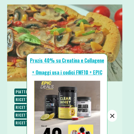
Prozis 40% su Creatina e Collagene
+ Omaggi usa i codici FWF10 + EPIC
PIATTI UNICI
RICETTE
RICETTE BASE
RICETTE PROTEICHE
RICETTE SALATE
RICETTE SENZA BURRO
RICETTE SENZA GLUTINE
×
RICETTE SENZA LATTOSIO
RICETTE SENZA UOVA
RICETTE VEGANE
RICETTE VEGETARIANE