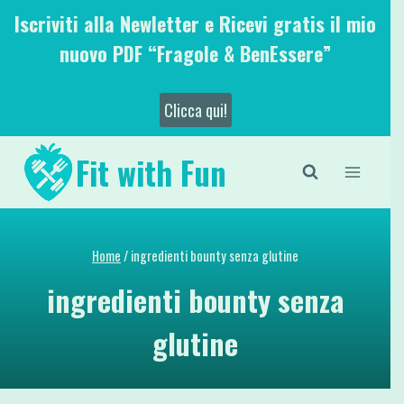
Salta
Iscriviti alla Newletter e Ricevi gratis il mio
al
nuovo PDF “Fragole & BenEssere”
contenuto
Clicca qui!
Fit with Fun
Home
/
ingredienti bounty senza glutine
ingredienti bounty senza
glutine