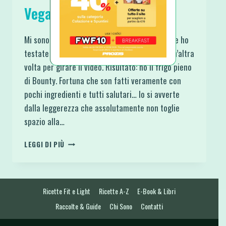
Vegan e Senza Glutine
Mi sono e mi sto tanto sacrificando per te :) Le ho
testate una prima volta, poi li ho riprodotti un’altra
volta per girare il video. Risultato: ho il frigo pieno
di Bounty. Fortuna che son fatti veramente con
pochi ingredienti e tutti salutari… lo si avverte
dalla leggerezza che assolutamente non toglie
spazio alla…
BARRETTE
LEGGI DI PIÙ
BOUNTY
FATTE
IN
CASA
Ricette Fit e Light
Ricette A-Z
E-Book & Libri
VEGAN
E
Raccolte & Guide
Chi Sono
Contatti
SENZA
GLUTINE