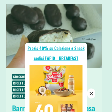
Prozis 40% su Colazione e Snack
codici FWF10 + BREAKFAST
CIOCCOLATO
RICETTE
RICETTE DOLCI
RICETTE LOW CARB
RICETTE SENZA COTTURA
RICETTE SENZA GLUTINE
RICETTE VEGANE
×
RICETTE VEGETARIANE
SPUNTINI E SNACKS
Barrette Bounty fatte in Casa