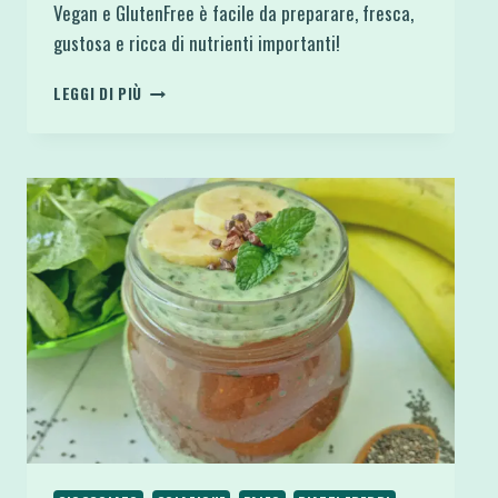
Vegan e GlutenFree è facile da preparare, fresca,
gustosa e ricca di nutrienti importanti!
CHIA
LEGGI DI PIÙ
PUDDING
CREMA SEMI
DI
CHIA
E
COCCO
CON
FRUTTA