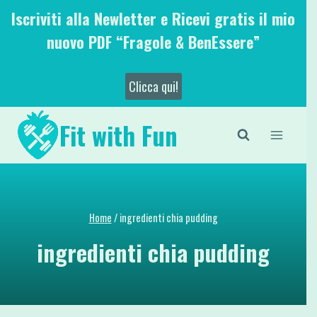
Salta
Iscriviti alla Newletter e Ricevi gratis il mio
al
nuovo PDF “Fragole & BenEssere”
contenuto
Clicca qui!
Fit with Fun
Home
/
ingredienti chia pudding
ingredienti chia pudding