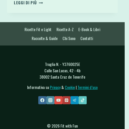
SMOOTHIE
LEGGI DI PIÙ
DI
CHIA
PUDDING
CON
Ricette Fit e Light
Ricette A-Z
E-Book & Libri
BANANA
SPINACI
Raccolte & Guide
Chi Sono
Contatti
E
CACAO
Truglia N. - Y3760025E
Calle San Lucas, 42 - 4b
38002 Santa Cruz de Tenerife
Informativa su
Privacy
&
Cookie
|
Termini d’uso
© 2026 Fit with Fun