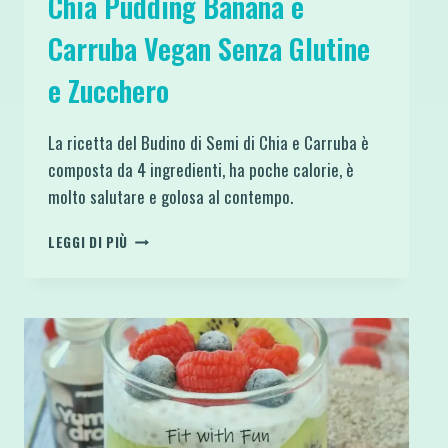
Chia Pudding Banana e
Carruba Vegan Senza Glutine
e Zucchero
La ricetta del Budino di Semi di Chia e Carruba è
composta da 4 ingredienti, ha poche calorie, è
molto salutare e golosa al contempo.
CHIA
LEGGI DI PIÙ
PUDDING
BANANA
E
CARRUBA
VEGAN
SENZA
GLUTINE
E
ZUCCHERO