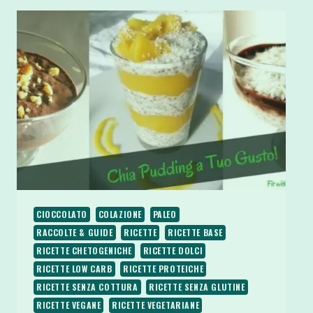
CIOCCOLATO
COLAZIONE
PALEO
RACCOLTE & GUIDE
RICETTE
RICETTE BASE
RICETTE CHETOGENICHE
RICETTE DOLCI
RICETTE LOW CARB
RICETTE PROTEICHE
RICETTE SENZA COTTURA
RICETTE SENZA GLUTINE
RICETTE VEGANE
RICETTE VEGETARIANE