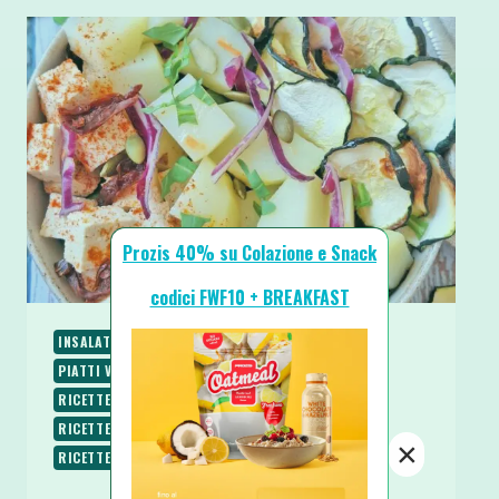
Prozis 40% su Colazione e Snack
codici FWF10 + BREAKFAST
INSALATE
PIATTI FREDDI
PIATTI UNICI
PIATTI VELOCI
RICETTE
RICETTE PROTEICHE
RICETTE SALATE
RICETTE SENZA BURRO
RICETTE SENZA GLUTINE
RICETTE VEGANE
×
RICETTE VEGETARIANE