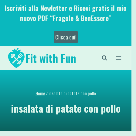
Salta
Iscriviti alla Newletter e Ricevi gratis il mio
al
nuovo PDF “Fragole & BenEssere”
contenuto
Clicca qui!
Fit with Fun
Home
/
insalata di patate con pollo
insalata di patate con pollo