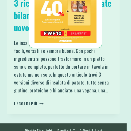
3 ricette di insalata di patate
bilanciate: vegana, pollo e
uovo
Le insalate di patate sono un grande classico:
facili, versatili e sempre buone. Con pochi
ingredienti si possono trasformare in un piatto
sano e completo, perfetto da portare in tavola in
estate ma non solo. In questo articolo trovi 3
versioni diverse di insalata di patate, tutte senza
glutine, proteiche e bilanciate: una vegana, una…
3
LEGGI DI PIÙ
RICETTE
DI
INSALATA
DI
Ricette Fit e Light
Ricette A-Z
E-Book & Libri