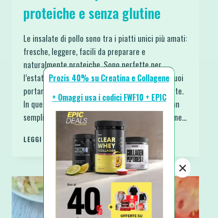
proteiche e senza glutine
Le insalate di pollo sono tra i piatti unici più amati:
fresche, leggere, facili da preparare e
naturalmente proteiche. Sono perfette per
l’estate ma ideali in qualsiasi momento in cui vuoi
Prozis 40% su Creatina e Collagene
portare a tavola una soluzione veloce e nutriente.
+ Omaggi usa i codici FWF10 + EPIC
In queste ricette ti mostro come trasformare un
semplice pollo in 3 varianti sfiziose, senza glutine…
3
LEGGI DI PIÙ
INSALATE
DI
×
POLLO
FREDDE
PROTEICHE
E
SENZA
GLUTINE