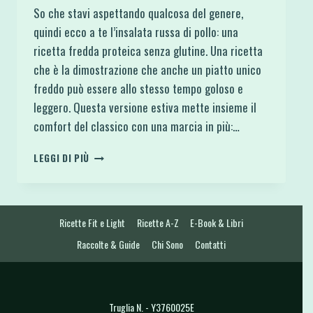
So che stavi aspettando qualcosa del genere,
quindi ecco a te l’insalata russa di pollo: una
ricetta fredda proteica senza glutine. Una ricetta
che è la dimostrazione che anche un piatto unico
freddo può essere allo stesso tempo goloso e
leggero. Questa versione estiva mette insieme il
comfort del classico con una marcia in più:…
INSALATA
LEGGI DI PIÙ
RUSSA
DI
POLLO
–
Ricette Fit e Light
Ricette A-Z
E-Book & Libri
RICETTA
FREDDA
Raccolte & Guide
Chi Sono
Contatti
PROTEICA
SENZA
GLUTINE
Truglia N. - Y3760025E