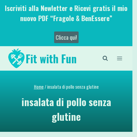
Salta
Iscriviti alla Newletter e Ricevi gratis il mio
al
nuovo PDF “Fragole & BenEssere”
contenuto
Clicca qui!
Fit with Fun
Home
/
insalata di pollo senza glutine
insalata di pollo senza
glutine