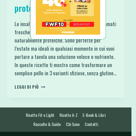
proteiche e senza glutine
Le insalate di pollo sono tra i piatti unici più amati:
fresche, leggere, facili da preparare e
naturalmente proteiche. Sono perfette per
l’estate ma ideali in qualsiasi momento in cui vuoi
portare a tavola una soluzione veloce e nutriente.
In queste ricette ti mostro come trasformare un
semplice pollo in 3 varianti sfiziose, senza glutine…
3
LEGGI DI PIÙ
INSALATE
DI
POLLO
FREDDE
Ricette Fit e Light
Ricette A-Z
E-Book & Libri
PROTEICHE
E
Raccolte & Guide
Chi Sono
Contatti
SENZA
GLUTINE