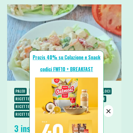
Prozis 40% su Colazione e Snack
codici FWF10 + BREAKFAST
PALEO
PIATTI FREDDI
PIATTI UNICI
PIATTI VELOCI
RICETTE
RICETTE LOW CARB
RICETTE PROTEICHE
RICETTE SALATE
RICETTE SENZA BURRO
×
RICETTE SENZA GLUTINE
3 insalate di pollo fredde