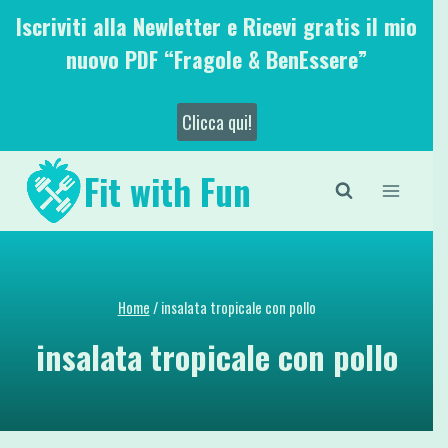
Salta
Iscriviti alla Newletter e Ricevi gratis il mio
al
nuovo PDF “Fragole & BenEssere”
contenuto
Clicca qui!
Fit with Fun
Home
/
insalata tropicale con pollo
insalata tropicale con pollo