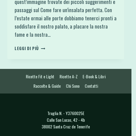
quest’immagine trovate dei piccoli suggerimenti e
passaggi sul Come fare un’insalata perfetta. Con
l’estate ormai alle porte dobbiamo tenerci pronti a
soddisfare il nostro palato, a placare la nostra
fame e la nostra…
COME
LEGGI DI PIÙ
FARE
UN’INSALATA
PERFETTA
Ricette Fit e Light
Ricette A-Z
E-Book & Libri
Raccolte & Guide
Chi Sono
Contatti
Truglia N. - Y3760025E
Calle San Lucas, 42 - 4b
38002 Santa Cruz de Tenerife