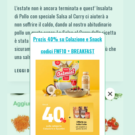
L’estate non è ancora terminata e quest’ Insalata
di Pollo con speciale Salsa al Curry ci aiuterà a
non soffrire il caldo, dando al nostro abitudinario
pollo un gusto super. La Salsa al Curry della ricetta
Prozis 40% su Colazione e Snack
è stata una sorpresa incredibile da poter
sicuramente sfruttare per tanti altri piatti. Più che
codici FWF10 + BREAKFAST
una salsa, data la consistenza la…
INSALATA
LEGGI DI PIÙ
DI
POLLO
CON
×
SPECIALE
SALSA
AL
CURRY