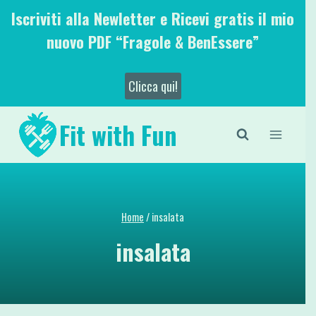
Salta
Iscriviti alla Newletter e Ricevi gratis il mio
al
nuovo PDF “Fragole & BenEssere”
contenuto
Clicca qui!
Fit with Fun
Home
/
insalata
insalata