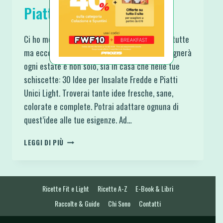
Piatti Unici Light
Ci ho messo un po’ di tempo per raccoglierle tutte
ma ecco finalmente l’articolo che ti accompagnerà
ogni estate e non solo, sia in casa che nelle tue
schiscette: 30 Idee per Insalate Fredde e Piatti
Unici Light. Troverai tante idee fresche, sane,
colorate e complete. Potrai adattare ognuna di
quest’idee alle tue esigenze. Ad…
30
LEGGI DI PIÙ
IDEE
PER
INSALATE
FREDDE
Ricette Fit e Light
Ricette A-Z
E-Book & Libri
E
PIATTI
Raccolte & Guide
Chi Sono
Contatti
UNICI
LIGHT