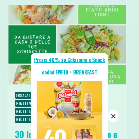
Prozis 40% su Colazione e Snack
codici FWF10 + BREAKFAST
INSALATE
PIATTI FREDDI
PIATTI UNICI
PIATTI VELOCI
RACCOLTE & GUIDE
RICETTE
RICETTE BASE
RICETTE LOW CARB
×
RICETTE PROTEICHE
RICETTE SALATE
30 Idee per Insalate Fredde e