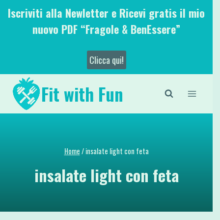
Salta
Iscriviti alla Newletter e Ricevi gratis il mio
al
nuovo PDF “Fragole & BenEssere”
contenuto
Clicca qui!
Fit with Fun
Home
/
insalate light con feta
insalate light con feta