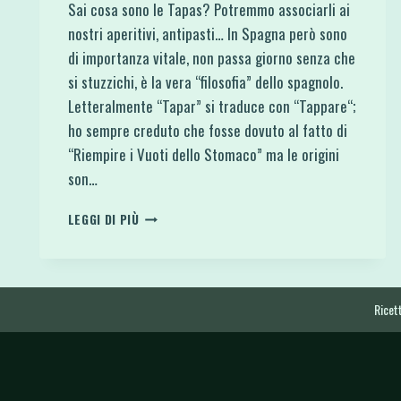
Sai cosa sono le Tapas? Potremmo associarli ai
nostri aperitivi, antipasti… In Spagna però sono
di importanza vitale, non passa giorno senza che
si stuzzichi, è la vera “filosofia” dello spagnolo.
Letteralmente “Tapar” si traduce con “Tappare“;
ho sempre creduto che fosse dovuto al fatto di
“Riempire i Vuoti dello Stomaco” ma le origini
son…
TAPAS
LEGGI DI PIÙ
SPAGNOLE
INVOLTINI
DI
“BACON”
E
Ricett
DATTERI
RIPIENI