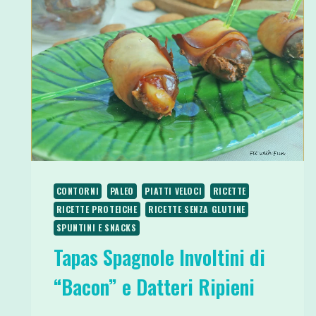
CONTORNI
PALEO
PIATTI VELOCI
RICETTE
RICETTE PROTEICHE
RICETTE SENZA GLUTINE
SPUNTINI E SNACKS
Tapas Spagnole Involtini di
“Bacon” e Datteri Ripieni