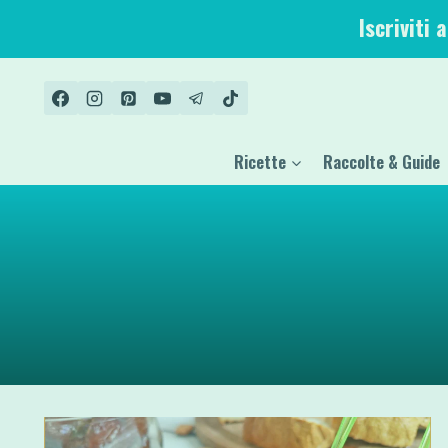
Salta
Iscriviti 
al
contenuto
Ricette
Raccolte & Guide