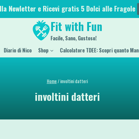
alla Newletter e Ricevi gratis 5 Dolci alle Fragole
Fit with Fun
Facile, Sano, Gustoso!
Diario di Nico
Shop
Calcolatore TDEE: Scopri quanto Man
Home
/
involtini datteri
involtini datteri