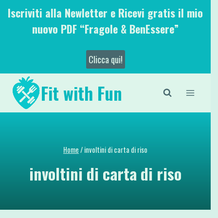
Salta
Iscriviti alla Newletter e Ricevi gratis il mio
al
nuovo PDF “Fragole & BenEssere”
contenuto
Clicca qui!
Fit with Fun
Home
/
involtini di carta di riso
involtini di carta di riso