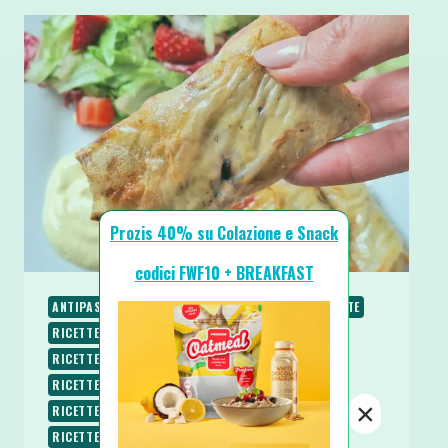
Prozis 40% su Colazione e Snack
codici FWF10 + BREAKFAST
ANTIPASTI E STUZZICHINI
PIATTI VELOCI
RICETTE
RICETTE BASE
RICETTE LOW CARB
RICETTE PROTEICHE
RICETTE SALATE
RICETTE SENZA BURRO
RICETTE SENZA GLUTINE
×
RICETTE SENZA LATTOSIO
RICETTE SENZA UOVA
RICETTE VEGETARIANE
SPUNTINI E SNACKS