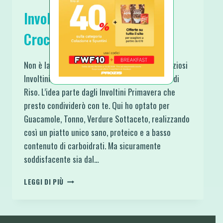
Involtini Ripieni Proteici e
Croccanti di Carta di Riso
Non è la prima volta che mi faccio questi deliziosi
Involtini Ripieni Proteici e Croccanti di Carta di
Riso. L’idea parte dagli Involtini Primavera che
presto condividerò con te. Qui ho optato per
Guacamole, Tonno, Verdure Sottaceto, realizzando
così un piatto unico sano, proteico e a basso
contenuto di carboidrati. Ma sicuramente
soddisfacente sia dal…
INVOLTINI
LEGGI DI PIÙ
RIPIENI
PROTEICI
E
CROCCANTI