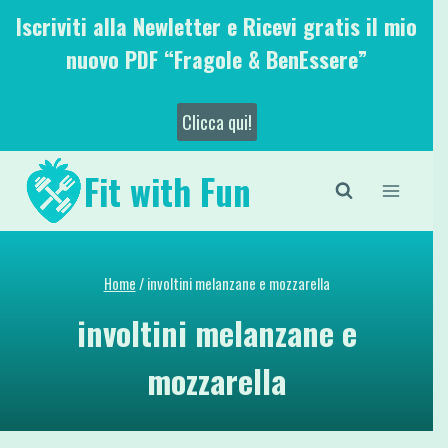
Salta
Iscriviti alla Newletter e Ricevi gratis il mio
al
nuovo PDF “Fragole & BenEssere”
contenuto
Clicca qui!
Fit with Fun
Home
/
involtini melanzane e mozzarella
involtini melanzane e
mozzarella