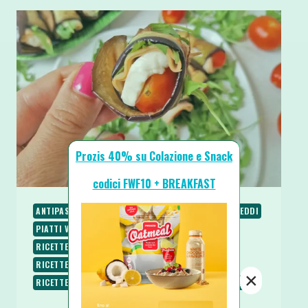
Prozis 40% su Colazione e Snack
codici FWF10 + BREAKFAST
ANTIPASTI E STUZZICHINI
CONTORNI
PIATTI FREDDI
PIATTI VELOCI
RICETTE
RICETTE LOW CARB
RICETTE PROTEICHE
RICETTE SALATE
RICETTE SENZA BURRO
RICETTE SENZA GLUTINE
×
RICETTE SENZA UOVA
SECONDI
SPUNTINI E SNACKS