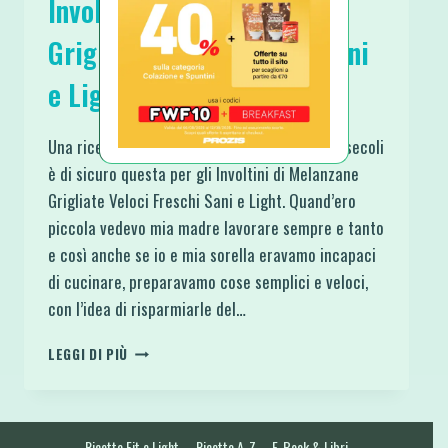
Involtini di Melanzane
Grigliate Veloci Freschi Sani
e Light
Una ricettina veloce e sfiziosa che faccio da secoli
è di sicuro questa per gli Involtini di Melanzane
Grigliate Veloci Freschi Sani e Light. Quand’ero
piccola vedevo mia madre lavorare sempre e tanto
e così anche se io e mia sorella eravamo incapaci
di cucinare, preparavamo cose semplici e veloci,
con l’idea di risparmiarle del…
INVOLTINI
LEGGI DI PIÙ
DI
MELANZANE
GRIGLIATE
VELOCI
Ricette Fit e Light
Ricette A-Z
E-Book & Libri