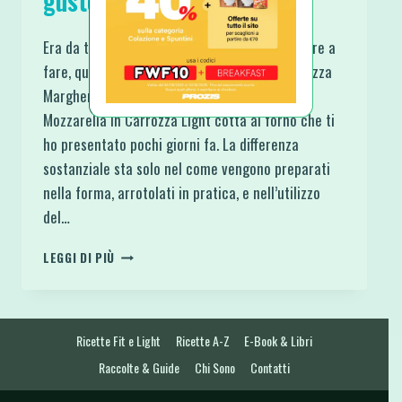
gusto Pizza Margherita
Era da tempo che mi ripetevo di doverli provare a
fare, questi Cannoli di Sandwiches al gusto Pizza
Margherita che non sono molto diversi dalla
Mozzarella in Carrozza Light cotta al forno che ti
ho presentato pochi giorni fa. La differenza
sostanziale sta solo nel come vengono preparati
nella forma, arrotolati in pratica, e nell’utilizzo
del…
CANNOLI
LEGGI DI PIÙ
DI
SANDWICHES
AL
GUSTO
Ricette Fit e Light
Ricette A-Z
E-Book & Libri
PIZZA
MARGHERITA
Raccolte & Guide
Chi Sono
Contatti