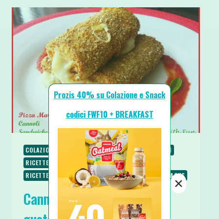
Prozis 40% su Colazione e Snack
codici FWF10 + BREAKFAST
COLAZIONE
PIATTI UNICI
PIATTI VELOCI
PRIMI
RICETTE
RICETTE PROTEICHE
RICETTE SALATE
RICETTE SENZA BURRO
SECONDI
SPUNTINI E SNACKS
×
Cannoli di Sandwiches al