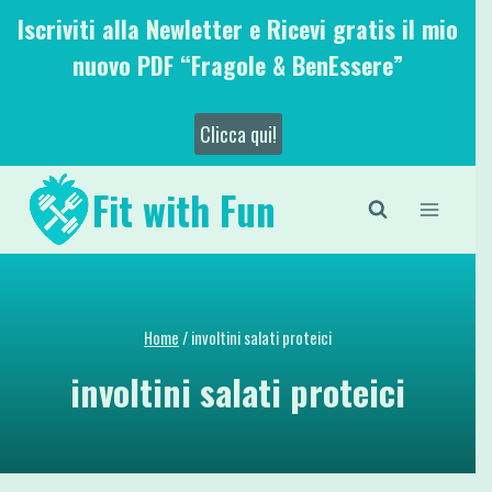
Salta
Iscriviti alla Newletter e Ricevi gratis il mio
al
nuovo PDF “Fragole & BenEssere”
contenuto
Clicca qui!
Fit with Fun
Home
/
involtini salati proteici
involtini salati proteici