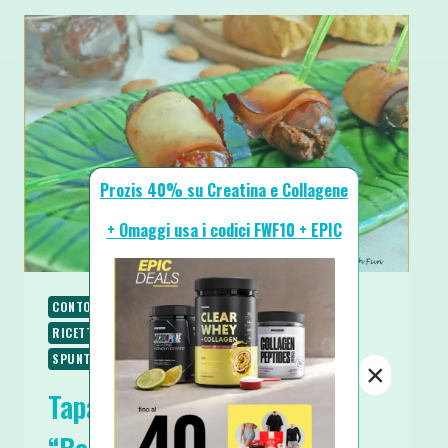
Prozis 40% su Creatina e Collagene
+ Omaggi usa i codici FWF10 + EPIC
CONTORNI
PALEO
PIATTI VELOCI
RICETTE
RICETTE PROTEICHE
RICETTE SENZA GLUTINE
SPUNTINI E SNACKS
×
Tapas Spagnole Involtini di