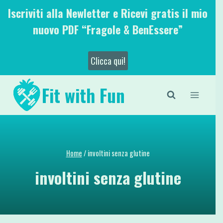
Salta
Iscriviti alla Newletter e Ricevi gratis il mio
al
nuovo PDF “Fragole & BenEssere”
contenuto
Clicca qui!
Fit with Fun
Home
/
involtini senza glutine
involtini senza glutine