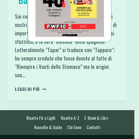
“Bacon” e Datteri Ripieni
Sai cosa sono le Tapas? Potremmo associarli ai
nostri aperitivi, antipasti… In Spagna però sono di
importanza vitale, non passa giorno senza che si
stuzzichi, è la vera “filosofia” dello spagnolo.
Letteralmente “Tapar” si traduce con “Tappare“;
ho sempre creduto che fosse dovuto al fatto di
“Riempire i Vuoti dello Stomaco” ma le origini
son…
TAPAS
LEGGI DI PIÙ
SPAGNOLE
INVOLTINI
DI
“BACON”
Ricette Fit e Light
Ricette A-Z
E-Book & Libri
E
DATTERI
Raccolte & Guide
Chi Sono
Contatti
RIPIENI