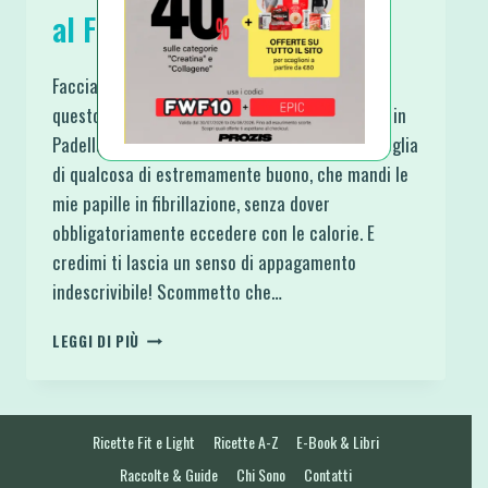
al Forno o in Padella
Facciamo un Godurioso e Veloce Pranzo con
questo Involtino Filante di Pasta Fillo al Forno o in
Padella. Lo faccio davvero spesso quando ho voglia
di qualcosa di estremamente buono, che mandi le
mie papille in fibrillazione, senza dover
obbligatoriamente eccedere con le calorie. E
credimi ti lascia un senso di appagamento
indescrivibile! Scommetto che…
INVOLTINO
LEGGI DI PIÙ
FILANTE
DI
PASTA
FILLO
Ricette Fit e Light
Ricette A-Z
E-Book & Libri
AL
FORNO
Raccolte & Guide
Chi Sono
Contatti