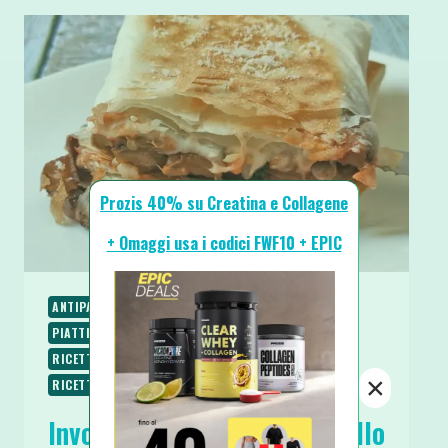
Prozis 40% su Creatina e Collagene
+ Omaggi usa i codici FWF10 + EPIC
ANTIPASTI E STUZZICHINI
PIATTI UNICI
PIATTI VELOCI
RICETTE
RICETTE PROTEICHE
RICETTE SALATE
RICETTE SENZA BURRO
×
RICETTE SENZA UOVA
Involtino Filante di Pasta Fillo