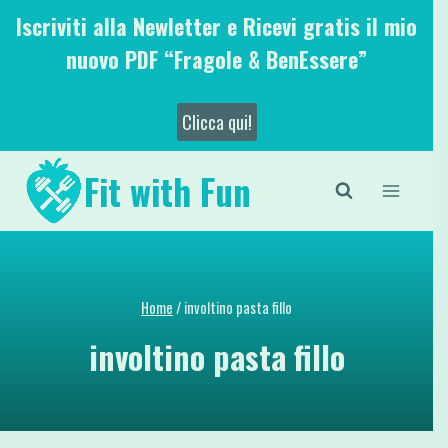
Salta
Iscriviti alla Newletter e Ricevi gratis il mio
al
nuovo PDF “Fragole & BenEssere”
contenuto
Clicca qui!
Fit with Fun
Home
/
involtino pasta fillo
involtino pasta fillo