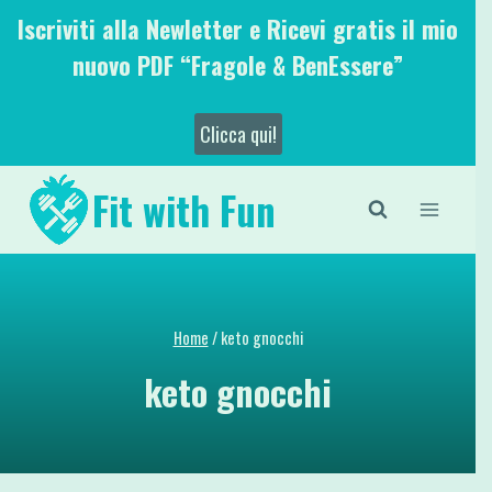
Salta
Iscriviti alla Newletter e Ricevi gratis il mio
al
nuovo PDF “Fragole & BenEssere”
contenuto
Clicca qui!
Fit with Fun
Home
/
keto gnocchi
keto gnocchi