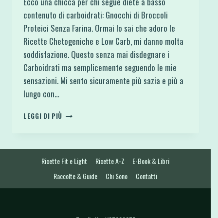
Ecco una chicca per chi segue diete a basso
contenuto di carboidrati: Gnocchi di Broccoli
Proteici Senza Farina. Ormai lo sai che adoro le
Ricette Chetogeniche e Low Carb, mi danno molta
soddisfazione. Questo senza mai disdegnare i
Carboidrati ma semplicemente seguendo le mie
sensazioni. Mi sento sicuramente più sazia e più a
lungo con…
GNOCCHI
LEGGI DI PIÙ
DI
BROCCOLI
PROTEICI
SENZA
Ricette Fit e Light
Ricette A-Z
E-Book & Libri
FARINA
Raccolte & Guide
Chi Sono
Contatti