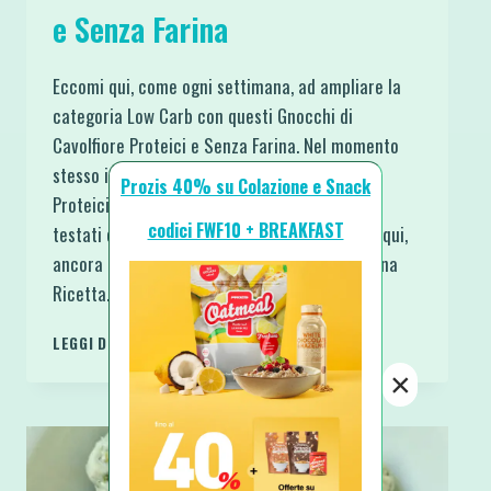
e Senza Farina
Eccomi qui, come ogni settimana, ad ampliare la
categoria Low Carb con questi Gnocchi di
Cavolfiore Proteici e Senza Farina. Nel momento
stesso in cui realizzai gli Gnocchi di Broccoli
Prozis 40% su Colazione e Snack
Proteici Senza Farina sapevo già che li avrei
codici FWF10 + BREAKFAST
testati col Cavolfiore quanto prima. Ed eccoli qui,
ancora più semplici, ancora più leggeri, con una
Ricetta…
GNOCCHI
LEGGI DI PIÙ
DI
×
CAVOLFIORE
PROTEICI
E
SENZA
FARINA