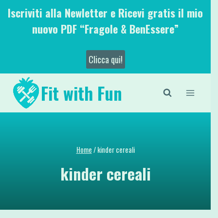
Salta
Iscriviti alla Newletter e Ricevi gratis il mio
al
nuovo PDF “Fragole & BenEssere”
contenuto
Clicca qui!
Fit with Fun
Home
/
kinder cereali
kinder cereali