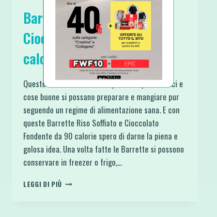
Barrette Riso Soffiato e
Cioccolato Fondente da 90
calorie
Questo sito vuole essere la prova di quanti dolci e
cose buone si possano preparare e mangiare pur
seguendo un regime di alimentazione sana. E con
queste Barrette Riso Soffiato e Cioccolato
Fondente da 90 calorie spero di darne la piena e
golosa idea. Una volta fatte le Barrette si possono
conservare in freezer o frigo,…
BARRETTE
LEGGI DI PIÙ
RISO
SOFFIATO
E