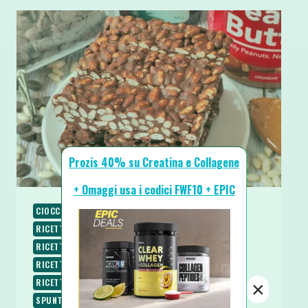
Prozis 40% su Creatina e Collagene
+ Omaggi usa i codici FWF10 + EPIC
CIOCCOLATO
PIATTI FREDDI
RICETTE
RICETTE DOLCI
RICETTE PROTEICHE
RICETTE SENZA BURRO
RICETTE SENZA COTTURA
RICETTE SENZA UOVA
RICETTE SENZA ZUCCHERO
RICETTE VEGANE
RICETTE VEGETARIANE
×
SPUNTINI E SNACKS