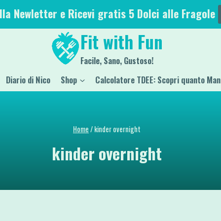
alla Newletter e Ricevi gratis 5 Dolci alle Fragole
Fit with Fun
Facile, Sano, Gustoso!
Diario di Nico
Shop
Calcolatore TDEE: Scopri quanto Man
Home
/
kinder overnight
kinder overnight