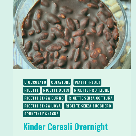
CIOCCOLATO
COLAZIONE
PIATTI FREDDI
RICETTE
RICETTE DOLCI
RICETTE PROTEICHE
RICETTE SENZA BURRO
RICETTE SENZA COTTURA
RICETTE SENZA UOVA
RICETTE SENZA ZUCCHERO
SPUNTINI E SNACKS
Kinder Cereali Overnight