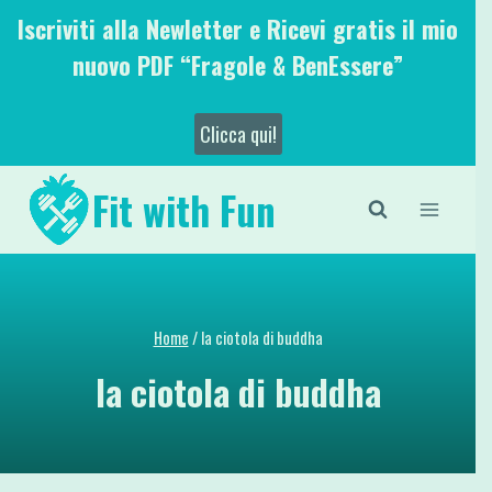
Salta
Iscriviti alla Newletter e Ricevi gratis il mio
al
nuovo PDF “Fragole & BenEssere”
contenuto
Clicca qui!
Fit with Fun
Home
/
la ciotola di buddha
la ciotola di buddha