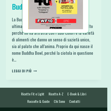
Buddha
La Buddha Bowl – La Ciotola di Buddha
ultimamente spopola nel web. Mi ha colpito molto
perché mi ha attratta con i suoi colori e la varietà
di alimenti che danno un senso di sazietà unico,
sia al palato che all’anima. Proprio da qui nasce il
nome Buddha Bowl, perché la ciotola in questione
è…
BUDDHA
LEGGI DI PIÙ
BOWL
–
LA
CIOTOLA
Ricette Fit e Light
Ricette A-Z
E-Book & Libri
DI
BUDDHA
Raccolte & Guide
Chi Sono
Contatti