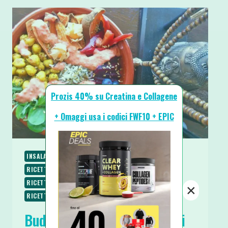
Prozis 40% su Creatina e Collagene
+ Omaggi usa i codici FWF10 + EPIC
INSALATE
PALEO
PIATTI FREDDI
PIATTI UNICI
RICETTE
RICETTE SENZA COTTURA
RICETTE SENZA GLUTINE
RICETTE VEGANE
×
RICETTE VEGETARIANE
Buddha Bowl – La Ciotola di