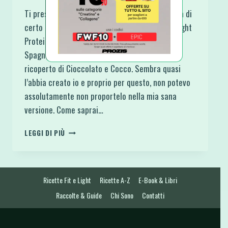
Ti presento un dolce australiano che non passa di
certo inosservato, il Plumcake Lamington Fit Light
Proteico Senza Zucchero. Una base di Pan di
Spagna, farcito con Marmellata di Lamponi,
ricoperto di Cioccolato e Cocco. Sembra quasi
l’abbia creato io e proprio per questo, non potevo
assolutamente non proportelo nella mia sana
versione. Come saprai…
PLUMCAKE
LEGGI DI PIÙ
LAMINGTON
FIT
LIGHT
PROTEICO
Ricette Fit e Light
Ricette A-Z
E-Book & Libri
SENZA
ZUCCHERO
Raccolte & Guide
Chi Sono
Contatti