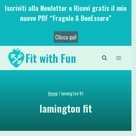
Salta
Iscriviti alla Newletter e Ricevi gratis il mio
al
nuovo PDF “Fragole & BenEssere”
contenuto
Clicca qui!
Fit with Fun
Home
/
lamington fit
lamington fit