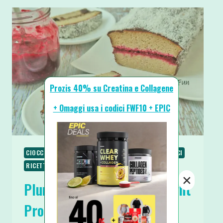
Prozis 40% su Creatina e Collagene
+ Omaggi usa i codici FWF10 + EPIC
CIOCCOLATO
COLAZIONE
RICETTE
RICETTE DOLCI
RICETTE PROTEICHE
RICETTE SENZA ZUCCHERO
×
Plumcake Lamington Fit Light
Proteico Senza Zucchero