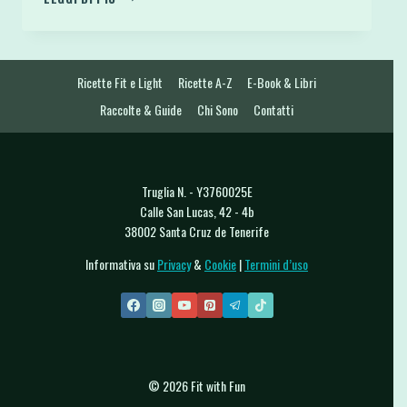
VELOCI
E
LIGHT
CON
Ricette Fit e Light
Ricette A-Z
E-Book & Libri
PANE
CARASAU
Raccolte & Guide
Chi Sono
Contatti
E
CREMA
DI
VERDURE
Truglia N. - Y3760025E
Calle San Lucas, 42 - 4b
38002 Santa Cruz de Tenerife
Informativa su
Privacy
&
Cookie
|
Termini d’uso
© 2026 Fit with Fun