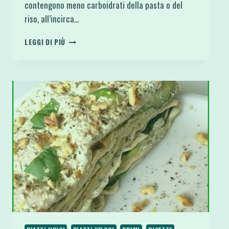
contengono meno carboidrati della pasta o del
riso, all’incirca…
WASAGNA
LEGGI DI PIÙ
CON
PANNA
FIT
ZUCCHINE
E
PROSCIUTTO