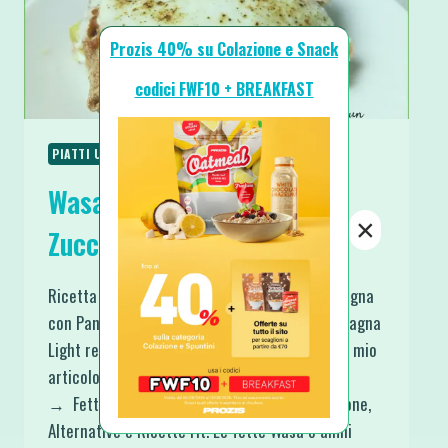
Prozis 40% su Colazione e Snack
codici FWF10 + BREAKFAST
PIATTI UNICI
RICETTE
RICETTE PROTEICHE
Wasagna con Panna Fit
×
Zucchine e Prosciutto
Ricetta svuota frigo da capogiro questa Wasagna
con Panna Fit Zucchine e Prosciutto ossia Lasagna
Light realizzata utilizzando i Wasa. Qui trovi il mio
articolo più famoso in cui spiego cosa sono
→ Fette Wasa – Perchè mangiarle? Recensione,
Alternative e Ricette Fit. Le fette Wasa o affini