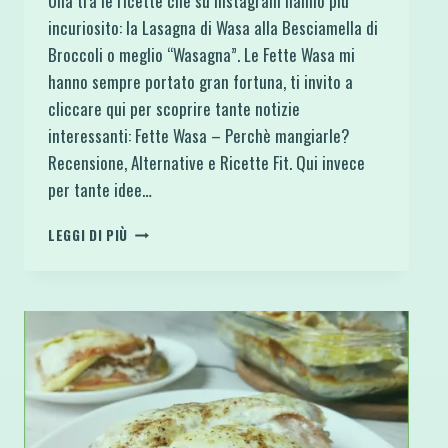
Una tra le ricette che su Instagram hanno più
incuriosito: la Lasagna di Wasa alla Besciamella di
Broccoli o meglio “Wasagna”. Le Fette Wasa mi
hanno sempre portato gran fortuna, ti invito a
cliccare qui per scoprire tante notizie
interessanti: Fette Wasa – Perchè mangiarle?
Recensione, Alternative e Ricette Fit. Qui invece
per tante idee…
LASAGNA
LEGGI DI PIÙ
DI
WASA
ALLA
BESCIAMELLA
DI
BROCCOLI