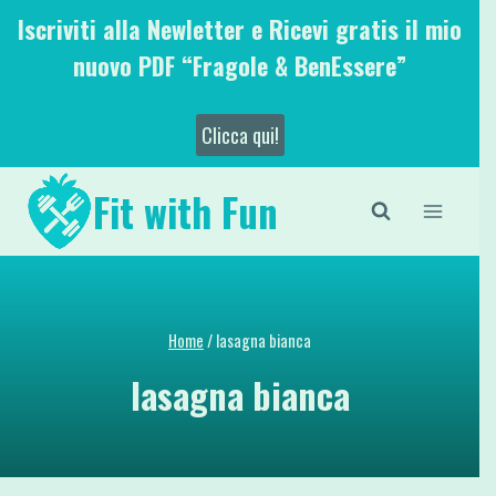
Salta
Iscriviti alla Newletter e Ricevi gratis il mio
al
nuovo PDF “Fragole & BenEssere”
contenuto
Clicca qui!
Fit with Fun
Home
/
lasagna bianca
lasagna bianca