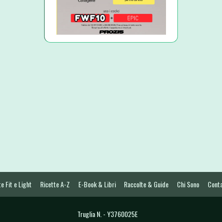
e Fit e Light
Ricette A-Z
E-Book & Libri
Raccolte & Guide
Chi Sono
Conta
Truglia N. - Y3760025E