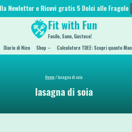
alla Newletter e Ricevi gratis 5 Dolci alle Fragole
Fit with Fun
Facile, Sano, Gustoso!
Diario di Nico
Shop
Calcolatore TDEE: Scopri quanto Man
Home
/
lasagna di soia
lasagna di soia