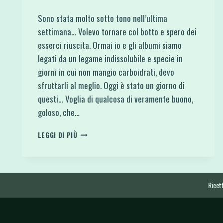
Sono stata molto sotto tono nell’ultima
settimana… Volevo tornare col botto e spero dei
esserci riuscita. Ormai io e gli albumi siamo
legati da un legame indissolubile e specie in
giorni in cui non mangio carboidrati, devo
sfruttarli al meglio. Oggi è stato un giorno di
questi… Voglia di qualcosa di veramente buono,
goloso, che…
LASAGNA
LEGGI DI PIÙ
FIT
LOW
CARB
PROTEICA
E
Ricett
GLUTEN
FREE