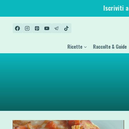
Salta
Iscriviti 
al
contenuto
Ricette
Raccolte & Guide