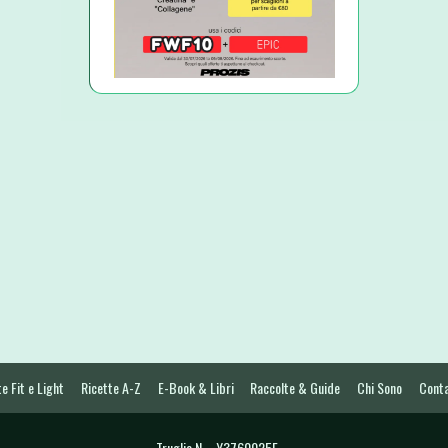
e Fit e Light
Ricette A-Z
E-Book & Libri
Raccolte & Guide
Chi Sono
Conta
Truglia N. - Y3760025E