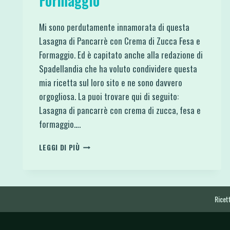
Formaggio
Mi sono perdutamente innamorata di questa
Lasagna di Pancarrè con Crema di Zucca Fesa e
Formaggio. Ed è capitato anche alla redazione di
Spadellandia che ha voluto condividere questa
mia ricetta sul loro sito e ne sono davvero
orgogliosa. La puoi trovare qui di seguito:
Lasagna di pancarrè con crema di zucca, fesa e
formaggio….
LASAGNA
LEGGI DI PIÙ
DI
PANCARRÈ
CON
CREMA
DI
Ricett
ZUCCA
FESA