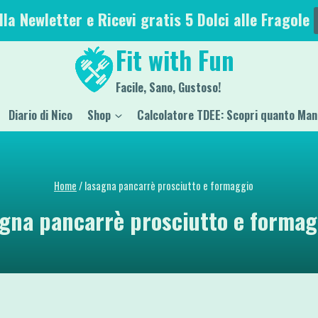
alla Newletter e Ricevi gratis 5 Dolci alle Fragole
Fit with Fun
Facile, Sano, Gustoso!
Diario di Nico
Shop
Calcolatore TDEE: Scopri quanto Man
Home
/
lasagna pancarrè prosciutto e formaggio
agna pancarrè prosciutto e formag