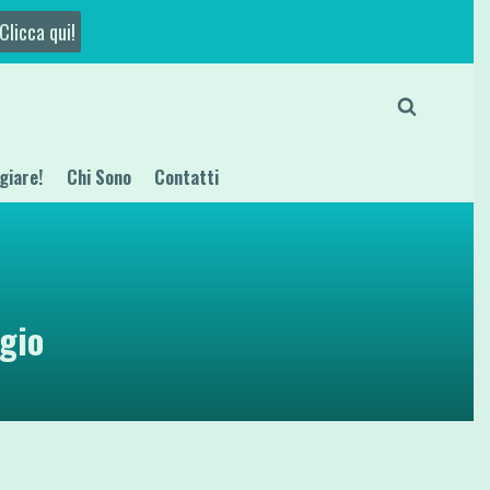
Clicca qui!
giare!
Chi Sono
Contatti
gio