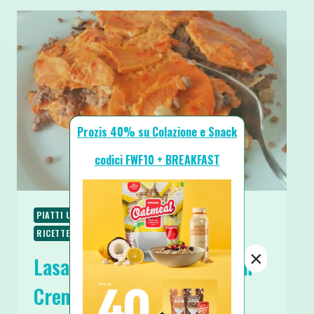
Prozis 40% su Colazione e Snack
codici FWF10 + BREAKFAST
PIATTI UNICI
RICETTE
RICETTE SENZA GLUTINE
RICETTE VEGANE
RICETTE VEGETARIANE
×
Lasagna di Patate Dolci con
Crema di Peperoni Senza