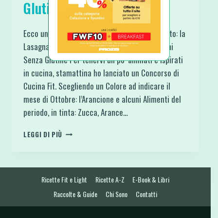
Glutine
Ecco una ricetta goduriosa vecchia come il sito: la
Lasagna di Patate Dolci con Crema di Peperoni
Senza Glutine Per tenervi un po’ animati e ispirati
in cucina, stamattina ho lanciato un Concorso di
Cucina Fit. Scegliendo un Colore ad indicare il
mese di Ottobre: l’Arancione e alcuni Alimenti del
periodo, in tinta: Zucca, Arance…
LASAGNA
LEGGI DI PIÙ
DI
PATATE
DOLCI
CON
Ricette Fit e Light
Ricette A-Z
E-Book & Libri
CREMA
DI
Raccolte & Guide
Chi Sono
Contatti
PEPERONI
SENZA