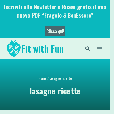
Salta
Iscriviti alla Newletter e Ricevi gratis il mio
al
nuovo PDF “Fragole & BenEssere”
contenuto
Clicca qui!
Fit with Fun
Home
/
lasagne ricette
lasagne ricette