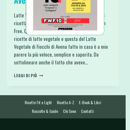
Avena fatto in casa
Latte Vegetale di Fiocchi di Avena fatto in casa:
ricetta veloce e semplice, Vegana, Raw e Gluten
Free. Quest’ultima settimana ho provato varie
ricette di latte vegetale e questa del Latte
Vegetale di Fiocchi di Avena fatto in casa è a mio
parere la più veloce, semplice e saporita. Da
sottolineare anche il fatto che avevo…
LATTE
LEGGI DI PIÙ
VEGETALE
DI
FIOCCHI
DI
Ricette Fit e Light
Ricette A-Z
E-Book & Libri
AVENA
FATTO
Raccolte & Guide
Chi Sono
Contatti
IN
CASA