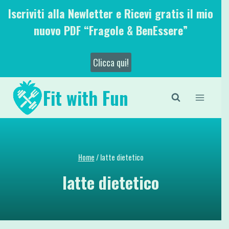
Salta
Iscriviti alla Newletter e Ricevi gratis il mio
al
nuovo PDF “Fragole & BenEssere”
contenuto
Clicca qui!
Fit with Fun
Home
/
latte dietetico
latte dietetico