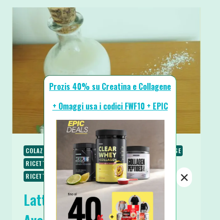
Prozis 40% su Creatina e Collagene
+ Omaggi usa i codici FWF10 + EPIC
COLAZIONE
PIATTI VELOCI
RICETTE
RICETTE BASE
RICETTE SENZA COTTURA
RICETTE SENZA GLUTINE
×
RICETTE VEGANE
RICETTE VEGETARIANE
Latte Vegetale di Fiocchi di