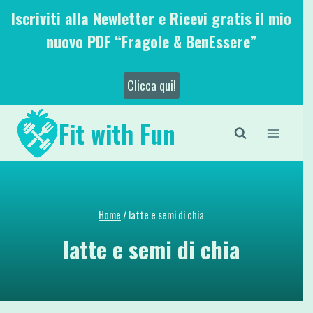
Salta
Iscriviti alla Newletter e Ricevi gratis il mio
al
nuovo PDF “Fragole & BenEssere”
contenuto
Clicca qui!
Fit with Fun
Home
/
latte e semi di chia
latte e semi di chia