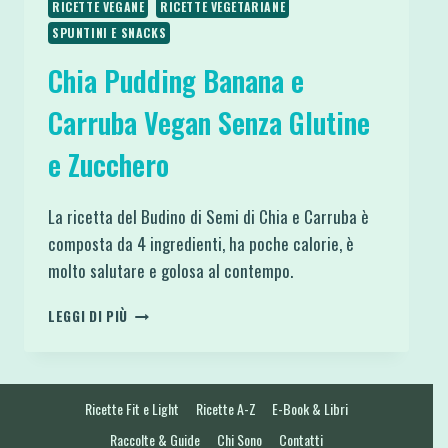
RICETTE VEGANE
RICETTE VEGETARIANE
SPUNTINI E SNACKS
Chia Pudding Banana e
Carruba Vegan Senza Glutine
e Zucchero
La ricetta del Budino di Semi di Chia e Carruba è
composta da 4 ingredienti, ha poche calorie, è
molto salutare e golosa al contempo.
CHIA
LEGGI DI PIÙ
PUDDING
BANANA
E
CARRUBA
Ricette Fit e Light
Ricette A-Z
E-Book & Libri
VEGAN
SENZA
Raccolte & Guide
Chi Sono
Contatti