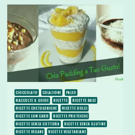
CIOCCOLATO
COLAZIONE
PALEO
RACCOLTE & GUIDE
RICETTE
RICETTE BASE
RICETTE CHETOGENICHE
RICETTE DOLCI
RICETTE LOW CARB
RICETTE PROTEICHE
RICETTE SENZA COTTURA
RICETTE SENZA GLUTINE
RICETTE VEGANE
RICETTE VEGETARIANE