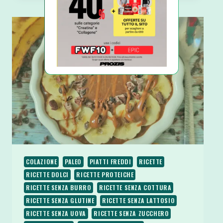
PREPARARE
IL
BUDINO
DI
SEMI
DI
CHIA
COLAZIONE
PALEO
PIATTI FREDDI
RICETTE
RICETTE DOLCI
RICETTE PROTEICHE
RICETTE SENZA BURRO
RICETTE SENZA COTTURA
RICETTE SENZA GLUTINE
RICETTE SENZA LATTOSIO
RICETTE SENZA UOVA
RICETTE SENZA ZUCCHERO