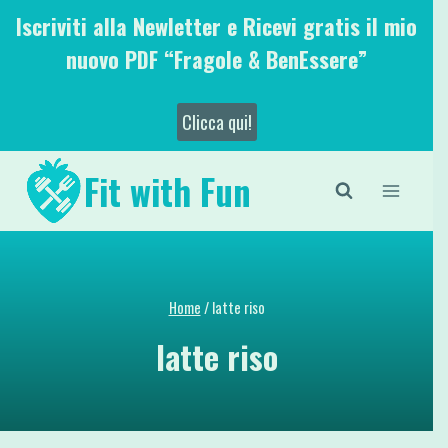
Salta
Iscriviti alla Newletter e Ricevi gratis il mio
al
nuovo PDF “Fragole & BenEssere”
contenuto
Clicca qui!
Fit with Fun
Home
/
latte riso
latte riso