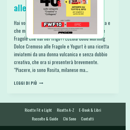
alle Fragole e Yogurt
Hai voglia di una ricetta semplice, senza cottura e
che magari ti faccia consumare un po’ di quelle
Fragole che hai nel frigo?! Eccola Good Morning
Dolce Cremoso alle Fragole e Yogurt è una ricetta
inviatemi da una donna vulcanica e senza dubbio
creativa, che ora si presenterà brevemente.
“Piacere, io sono Rosita, milanese ma…
GOOD
LEGGI DI PIÙ
MORNING
DOLCE
CREMOSO
ALLE
Ricette Fit e Light
Ricette A-Z
E-Book & Libri
FRAGOLE
E
Raccolte & Guide
Chi Sono
Contatti
YOGURT