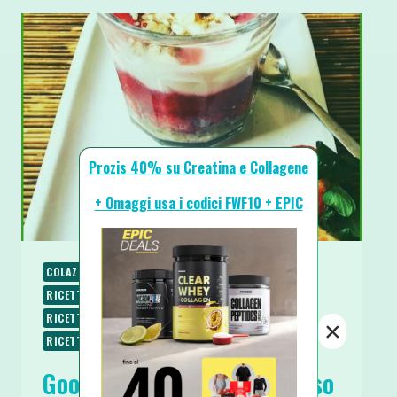
Prozis 40% su Creatina e Collagene
+ Omaggi usa i codici FWF10 + EPIC
COLAZIONE
PIATTI FREDDI
RICETTE
RICETTE DOLCI
RICETTE SENZA COTTURA
RICETTE SENZA GLUTINE
RICETTE VEGANE
×
RICETTE VEGETARIANE
SPUNTINI E SNACKS
Good Morning Dolce Cremoso