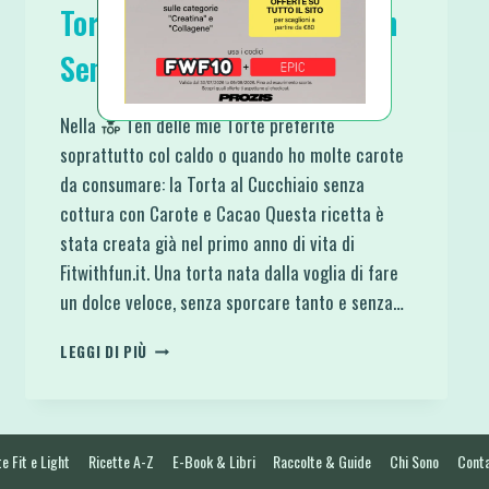
Torta Carote e Cacao Vegan
Senza Cottura e Zucchero
Nella
Ten delle mie Torte preferite
soprattutto col caldo o quando ho molte carote
da consumare: la Torta al Cucchiaio senza
cottura con Carote e Cacao Questa ricetta è
stata creata già nel primo anno di vita di
Fitwithfun.it. Una torta nata dalla voglia di fare
un dolce veloce, senza sporcare tanto e senza…
TORTA
LEGGI DI PIÙ
CAROTE
E
CACAO
VEGAN
SENZA
e Fit e Light
Ricette A-Z
E-Book & Libri
Raccolte & Guide
Chi Sono
Conta
COTTURA