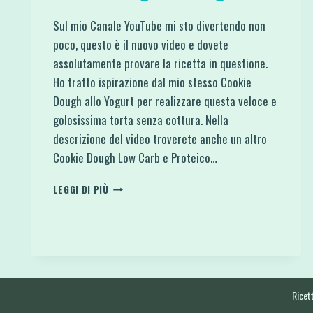
Sul mio Canale YouTube mi sto divertendo non
poco, questo è il nuovo video e dovete
assolutamente provare la ricetta in questione.
Ho tratto ispirazione dal mio stesso Cookie
Dough allo Yogurt per realizzare questa veloce e
golosissima torta senza cottura. Nella
descrizione del video troverete anche un altro
Cookie Dough Low Carb e Proteico…
TORTA
LEGGI DI PIÙ
SENZA
COTTURA
DI
COOKIE
DOUGH
ALLO
YOGURT
Ricett