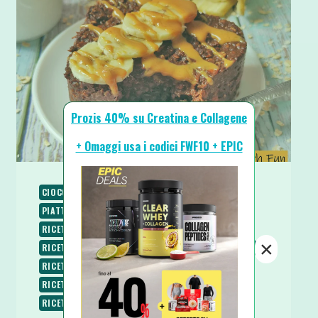
Prozis 40% su Creatina e Collagene
+ Omaggi usa i codici FWF10 + EPIC
CIOCCOLATO
PALEO
PIATTI FREDDI
PIATTI VELOCI
RICETTE
RICETTE DOLCI
RICETTE PROTEICHE
RICETTE SENZA BURRO
×
RICETTE SENZA COTTURA
RICETTE SENZA GLUTINE
RICETTE SENZA LATTOSIO
RICETTE SENZA UOVA
RICETTE SENZA ZUCCHERO
RICETTE VEGANE
RICETTE VEGETARIANE
SPUNTINI E SNACKS