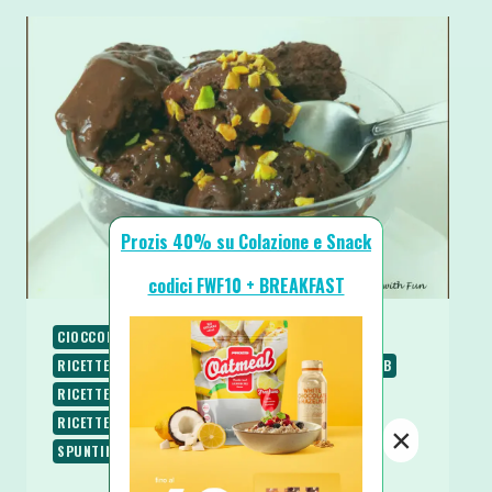
Prozis 40% su Colazione e Snack
codici FWF10 + BREAKFAST
CIOCCOLATO
PALEO
PIATTI FREDDI
RICETTE
RICETTE BASE
RICETTE DOLCI
RICETTE LOW CARB
RICETTE PROTEICHE
RICETTE SENZA GLUTINE
RICETTE VEGANE
RICETTE VEGETARIANE
×
SPUNTINI E SNACKS
TRUCCHI IN CUCINA