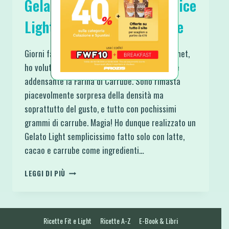
Gelato al Cioccolato Semplice
Light Vegan e Senza Glutine
Giorni fa, dopo aver letto vari articoli in internet,
ho voluto sperimentare il gelato usando come
addensante la Farina di Carrube. Sono rimasta
piacevolmente sorpresa della densità ma
soprattutto del gusto, e tutto con pochissimi
grammi di carrube. Magia! Ho dunque realizzato un
Gelato Light semplicissimo fatto solo con latte,
cacao e carrube come ingredienti…
GELATO
LEGGI DI PIÙ
AL
CIOCCOLATO
SEMPLICE
LIGHT
Ricette Fit e Light
Ricette A-Z
E-Book & Libri
VEGAN