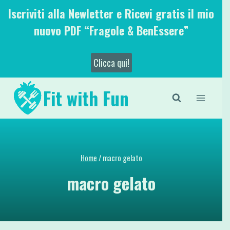
Salta
Iscriviti alla Newletter e Ricevi gratis il mio
al
nuovo PDF “Fragole & BenEssere”
contenuto
Clicca qui!
Fit with Fun
Home
/
macro gelato
macro gelato