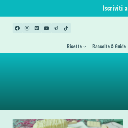
Salta
Iscriviti 
al
contenuto
Ricette
Raccolte & Guide