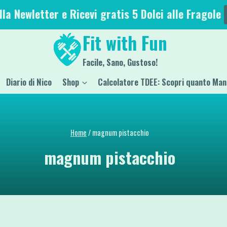
alla Newletter e Ricevi gratis 5 Dolci alle Fragole
Fit with Fun
Facile, Sano, Gustoso!
Diario di Nico
Shop
Calcolatore TDEE: Scopri quanto Man
Home
/
magnum pistacchio
magnum pistacchio