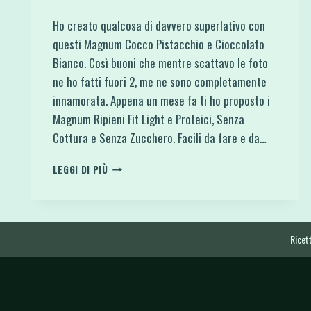
Ho creato qualcosa di davvero superlativo con
questi Magnum Cocco Pistacchio e Cioccolato
Bianco. Così buoni che mentre scattavo le foto
ne ho fatti fuori 2, me ne sono completamente
innamorata. Appena un mese fa ti ho proposto i
Magnum Ripieni Fit Light e Proteici, Senza
Cottura e Senza Zucchero. Facili da fare e da…
MAGNUM
LEGGI DI PIÙ
COCCO
PISTACCHIO
E
CIOCCOLATO
BIANCO
Ricett