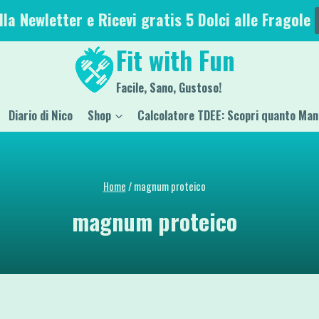
alla Newletter e Ricevi gratis 5 Dolci alle Fragole
Fit with Fun
Facile, Sano, Gustoso!
Diario di Nico
Shop
Calcolatore TDEE: Scopri quanto Man
Home
/
magnum proteico
magnum proteico