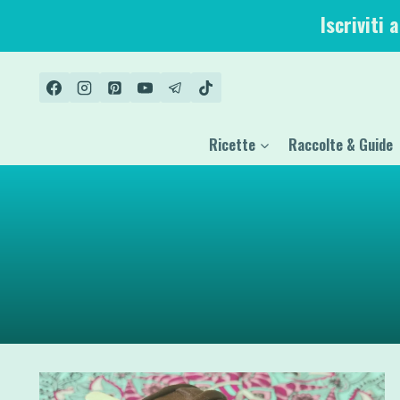
Salta
Iscriviti 
al
contenuto
Ricette
Raccolte & Guide