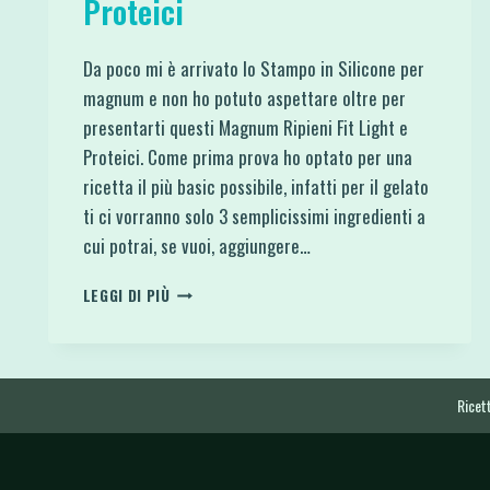
Proteici
Da poco mi è arrivato lo Stampo in Silicone per
magnum e non ho potuto aspettare oltre per
presentarti questi Magnum Ripieni Fit Light e
Proteici. Come prima prova ho optato per una
ricetta il più basic possibile, infatti per il gelato
ti ci vorranno solo 3 semplicissimi ingredienti a
cui potrai, se vuoi, aggiungere…
MAGNUM
LEGGI DI PIÙ
RIPIENI
FIT
LIGHT
E
PROTEICI
Ricett