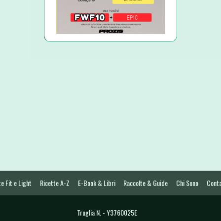
e Fit e Light
Ricette A-Z
E-Book & Libri
Raccolte & Guide
Chi Sono
Conta
Truglia N. - Y3760025E