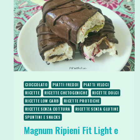
CIOCCOLATO
PIATTI FREDDI
PIATTI VELOCI
RICETTE
RICETTE CHETOGENICHE
RICETTE DOLCI
RICETTE LOW CARB
RICETTE PROTEICHE
RICETTE SENZA COTTURA
RICETTE SENZA GLUTINE
SPUNTINI E SNACKS
Magnum Ripieni Fit Light e