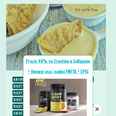
Prozis 40% su Creatina e Collagene
+ Omaggi usa i codici FWF10 + EPIC
ANTIPASTI E STUZZICHINI
RICETTE
RICETTE BASE
RICETTE CHETOGENICHE
RICETTE LOW CARB
RICETTE PROTEICHE
RICETTE SALATE
RICETTE SENZA BURRO
RICETTE SENZA COTTURA
RICETTE SENZA GLUTINE
RICETTE SENZA ZUCCHERO
×
SALSE E CONDIMENTI