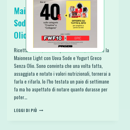
Maionese Light con Uova
Sode e Yogurt Greco Senza
Olio
Ricetta Veloce, Facile e più che Sana, ecco a te la
Maionese Light con Uova Sode e Yogurt Greco
Senza Olio. Sono convinta che una volta fatta,
assaggiata e notato i valori nutrizionali, tornerai a
farla e rifarla. Io l’ho testata un paio di settimane
fa ma ho aspettato di notare quanto durasse per
poter…
MAIONESE
LEGGI DI PIÙ
LIGHT
CON
UOVA