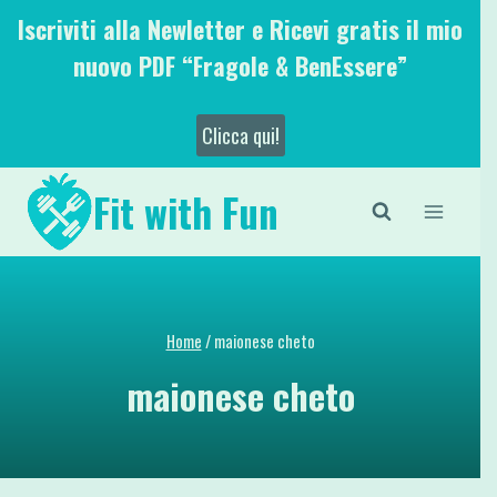
Salta
Iscriviti alla Newletter e Ricevi gratis il mio
al
nuovo PDF “Fragole & BenEssere”
contenuto
Clicca qui!
Fit with Fun
Home
/
maionese cheto
maionese cheto