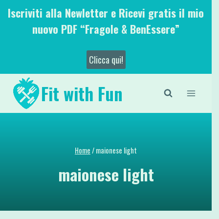
Salta
Iscriviti alla Newletter e Ricevi gratis il mio
al
nuovo PDF “Fragole & BenEssere”
contenuto
Clicca qui!
Fit with Fun
Home
/
maionese light
maionese light