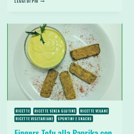
LEGGI DI PIÙ
O
CREMA
DI
LUPINI
VEGAN
PROTEICA
SENZA
GLUTINE
LOW
CARB
RICETTE
RICETTE SENZA GLUTINE
RICETTE VEGANE
RICETTE VEGETARIANE
SPUNTINI E SNACKS
Fingers Tofu alla Paprika con