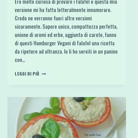
Ero molto curiosa di provare i Falafel e questa mia
versione mi ha fatta letteralmente innamorare.
Credo ne verranno fuori altre versioni
sicuramente. Sapore unico, compattezza perfetta,
unione di aromi ed erbe, aggiunta di carote, fanno
di questi Hamburger Vegani di Falafel una ricetta
da ripetere ad oltranza. Io li ho serviti in un panino
con…
HAMBURGER
LEGGI DI PIÙ
VEGANI
DI
FALAFEL
ALLE
ERBE
E
CAROTE