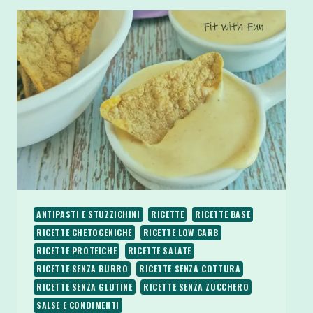
ANTIPASTI E STUZZICHINI
RICETTE
RICETTE BASE
RICETTE CHETOGENICHE
RICETTE LOW CARB
RICETTE PROTEICHE
RICETTE SALATE
RICETTE SENZA BURRO
RICETTE SENZA COTTURA
RICETTE SENZA GLUTINE
RICETTE SENZA ZUCCHERO
SALSE E CONDIMENTI