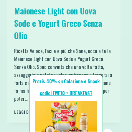
Maionese Light con Uova
Sode e Yogurt Greco Senza
Olio
Ricetta Veloce, Facile e più che Sana, ecco a te la
Maionese Light con Uova Sode e Yogurt Greco
Senza Olio. Sono convinta che una volta fatta,
assaggiata e notato i valori nutrizionali, tornerai a
Prozis 40% su Colazione e Snack
farla e rifarla. Io l’ho testata un paio di settimane
fa ma ho aspettato di notare quanto durasse per
codici FWF10 + BREAKFAST
poter…
MAIONESE
LEGGI DI PIÙ
LIGHT
CON
UOVA