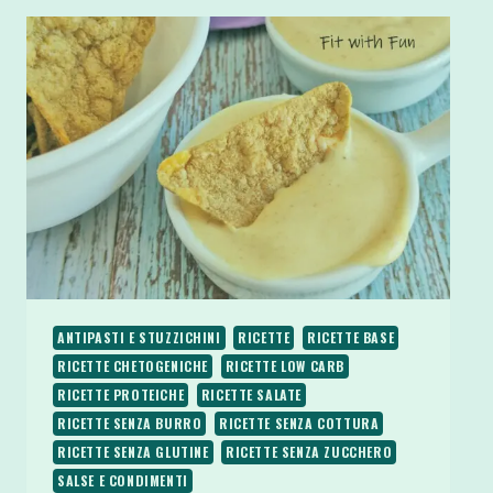
ANTIPASTI E STUZZICHINI
RICETTE
RICETTE BASE
RICETTE CHETOGENICHE
RICETTE LOW CARB
RICETTE PROTEICHE
RICETTE SALATE
RICETTE SENZA BURRO
RICETTE SENZA COTTURA
RICETTE SENZA GLUTINE
RICETTE SENZA ZUCCHERO
SALSE E CONDIMENTI