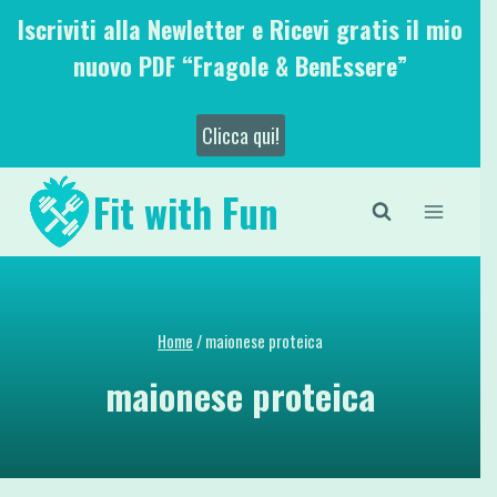
Salta
Iscriviti alla Newletter e Ricevi gratis il mio
al
nuovo PDF “Fragole & BenEssere”
contenuto
Clicca qui!
Fit with Fun
Home
/
maionese proteica
maionese proteica