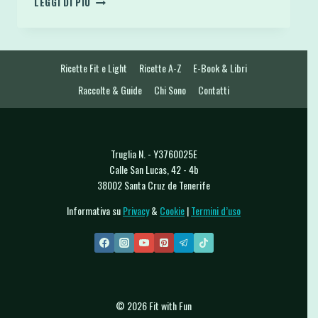
LEGGI DI PIÙ
O
CREMA
DI
LUPINI
Ricette Fit e Light
Ricette A-Z
E-Book & Libri
VEGAN
PROTEICA
Raccolte & Guide
Chi Sono
Contatti
SENZA
GLUTINE
LOW
CARB
Truglia N. - Y3760025E
Calle San Lucas, 42 - 4b
38002 Santa Cruz de Tenerife
Informativa su
Privacy
&
Cookie
|
Termini d’uso
© 2026 Fit with Fun