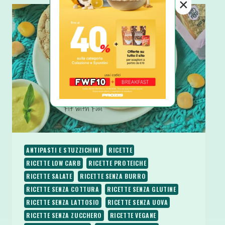
×
SODE
E
YOGURT
GRECO
SENZA
OLIO
ANTIPASTI E STUZZICHINI
RICETTE
RICETTE LOW CARB
RICETTE PROTEICHE
RICETTE SALATE
RICETTE SENZA BURRO
RICETTE SENZA COTTURA
RICETTE SENZA GLUTINE
RICETTE SENZA LATTOSIO
RICETTE SENZA UOVA
RICETTE SENZA ZUCCHERO
RICETTE VEGANE