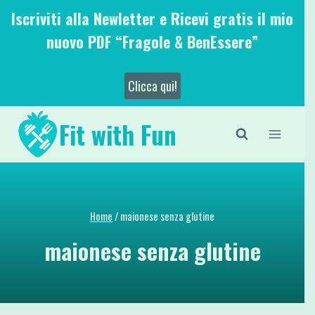
Salta
Iscriviti alla Newletter e Ricevi gratis il mio
al
nuovo PDF “Fragole & BenEssere”
contenuto
Clicca qui!
Fit with Fun
Home
/
maionese senza glutine
maionese senza glutine