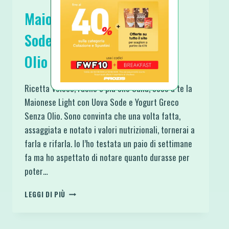
Maionese Light con Uova
Sode e Yogurt Greco Senza
Olio
Ricetta Veloce, Facile e più che Sana, ecco a te la
Maionese Light con Uova Sode e Yogurt Greco
Senza Olio. Sono convinta che una volta fatta,
assaggiata e notato i valori nutrizionali, tornerai a
farla e rifarla. Io l’ho testata un paio di settimane
fa ma ho aspettato di notare quanto durasse per
poter…
MAIONESE
LEGGI DI PIÙ
LIGHT
CON
UOVA