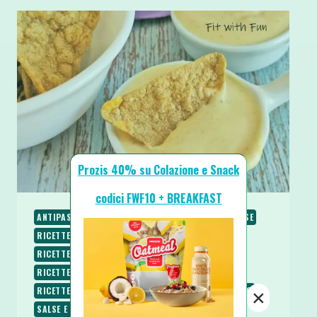
Prozis 40% su Colazione e Snack
codici FWF10 + BREAKFAST
ANTIPASTI E STUZZICHINI
RICETTE
RICETTE BASE
RICETTE CHETOGENICHE
RICETTE LOW CARB
RICETTE PROTEICHE
RICETTE SALATE
RICETTE SENZA BURRO
RICETTE SENZA COTTURA
RICETTE SENZA GLUTINE
RICETTE SENZA ZUCCHERO
×
SALSE E CONDIMENTI