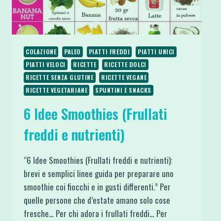
COLAZIONE
PALEO
PIATTI FREDDI
PIATTI UNICI
PIATTI VELOCI
RICETTE
RICETTE DOLCI
RICETTE SENZA GLUTINE
RICETTE VEGANE
RICETTE VEGETARIANE
SPUNTINI E SNACKS
6 Idee Smoothies (Frullati
freddi e nutrienti)
“6 Idee Smoothies (Frullati freddi e nutrienti):
brevi e semplici linee guida per preparare uno
smoothie coi fiocchi e in gusti differenti.” Per
quelle persone che d’estate amano solo cose
fresche… Per chi adora i frullati freddi… Per