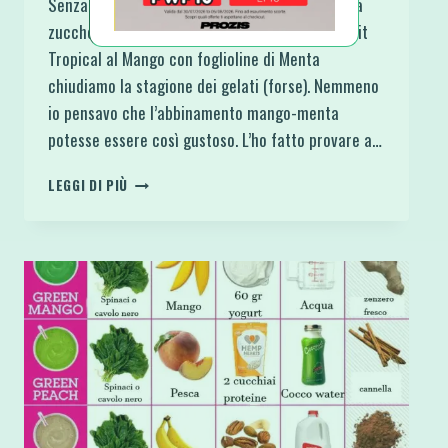
Senza lattosio, senza glutine, senza uova, senza
zuccheri raffinati aggiunti! Con questo Gelato Fit
Tropical al Mango con foglioline di Menta
chiudiamo la stagione dei gelati (forse). Nemmeno
io pensavo che l’abbinamento mango-menta
potesse essere così gustoso. L’ho fatto provare a…
GELATO
LEGGI DI PIÙ
FIT
TROPICAL
AL
MANGO
CON
FOGLIOLINE
DI
MENTA