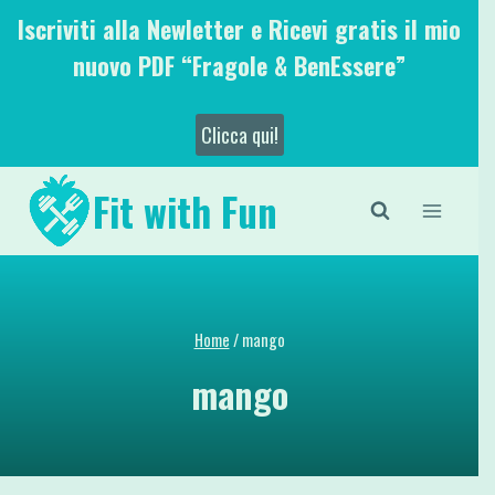
Salta
Iscriviti alla Newletter e Ricevi gratis il mio
al
nuovo PDF “Fragole & BenEssere”
contenuto
Clicca qui!
Fit with Fun
Home
/
mango
mango