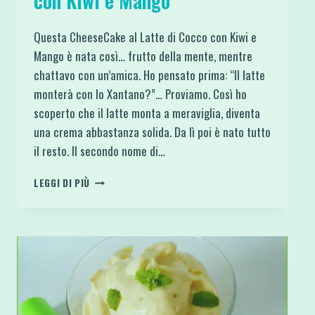
con Kiwi e Mango
Questa CheeseCake al Latte di Cocco con Kiwi e
Mango è nata così… frutto della mente, mentre
chattavo con un’amica. Ho pensato prima: “Il latte
monterà con lo Xantano?”… Proviamo. Così ho
scoperto che il latte monta a meraviglia, diventa
una crema abbastanza solida. Da lì poi è nato tutto
il resto. Il secondo nome di…
CHEESECAKE
LEGGI DI PIÙ
AL
LATTE
DI
COCCO
CON
KIWI
E
MANGO