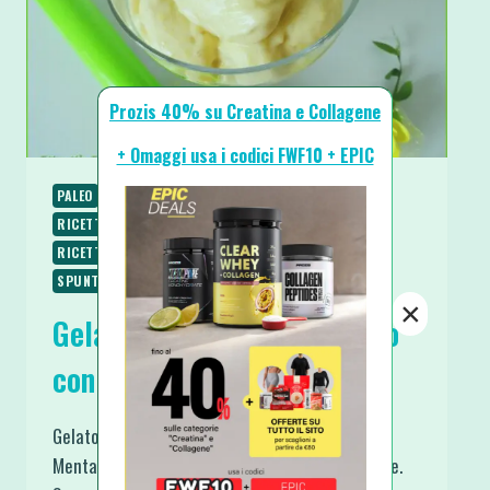
Prozis 40% su Creatina e Collagene
+ Omaggi usa i codici FWF10 + EPIC
PALEO
PIATTI FREDDI
RICETTE
RICETTE DOLCI
RICETTE SENZA COTTURA
RICETTE SENZA GLUTINE
RICETTE VEGANE
RICETTE VEGETARIANE
SPUNTINI E SNACKS
×
Gelato Fit Tropical al Mango
con foglioline di Menta
Gelato Fit Tropical al Mango con foglioline di
Menta: Raw, Vegan, Paleo, Naturale e Artigianale.