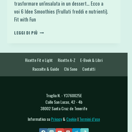
trasformare un’insalata in un dessert… Ecco a
voi 6 Idee Smoothies (Frullati freddi e nutrienti).
Fit with Fun
6
LEGGI DI PIÙ
IDEE
SMOOTHIES
(FRULLATI
FREDDI
Ricette Fit e Light
Ricette A-Z
E-Book & Libri
E
NUTRIENTI)
Raccolte & Guide
Chi Sono
Contatti
Truglia N. - Y3760025E
Calle San Lucas, 42 - 4b
38002 Santa Cruz de Tenerife
Informativa su
Privacy
&
Cookie
|
Termini d’uso