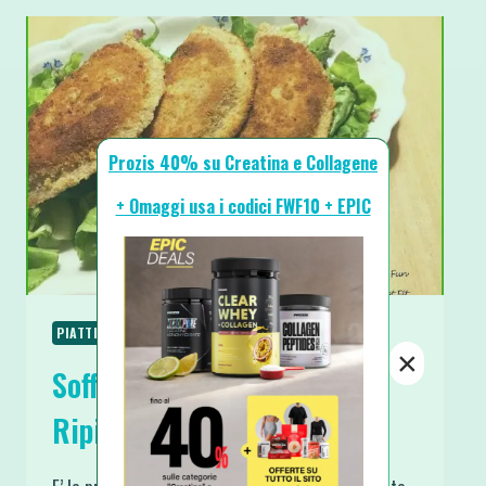
Prozis 40% su Creatina e Collagene
+ Omaggi usa i codici FWF10 + EPIC
PIATTI UNICI
RICETTE
RICETTE BASE
×
Sofficini Fit: Sorrisi Light
Ripieni e Impanati