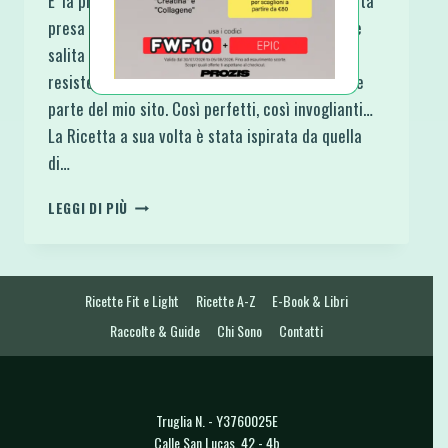
E’ la prima volta che ospito per intero una ricetta
presa da altri blog. Quando ho visto la foto mi è
salita così tanto l’acquolina che non ho potuto
resistere a chiederla in prestito, volevo facesse
parte del mio sito. Così perfetti, così invoglianti…
La Ricetta a sua volta è stata ispirata da quella
di…
SOFFICINI
LEGGI DI PIÙ
FIT:
SORRISI
LIGHT
RIPIENI
Ricette Fit e Light
Ricette A-Z
E-Book & Libri
E
IMPANATI
Raccolte & Guide
Chi Sono
Contatti
Truglia N. - Y3760025E
Calle San Lucas, 42 - 4b