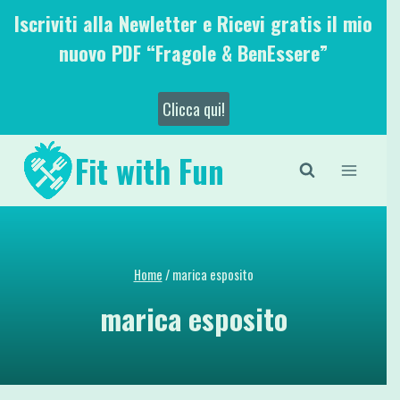
Salta
Iscriviti alla Newletter e Ricevi gratis il mio
al
nuovo PDF “Fragole & BenEssere”
contenuto
Clicca qui!
Fit with Fun
Home
/
marica esposito
marica esposito