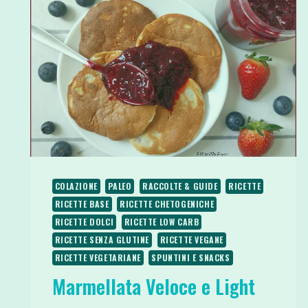
COLAZIONE
PALEO
RACCOLTE & GUIDE
RICETTE
RICETTE BASE
RICETTE CHETOGENICHE
RICETTE DOLCI
RICETTE LOW CARB
RICETTE SENZA GLUTINE
RICETTE VEGANE
RICETTE VEGETARIANE
SPUNTINI E SNACKS
Marmellata Veloce e Light