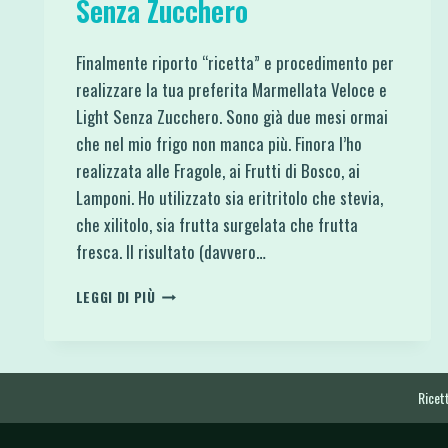
Senza Zucchero
Finalmente riporto “ricetta” e procedimento per
realizzare la tua preferita Marmellata Veloce e
Light Senza Zucchero. Sono già due mesi ormai
che nel mio frigo non manca più. Finora l’ho
realizzata alle Fragole, ai Frutti di Bosco, ai
Lamponi. Ho utilizzato sia eritritolo che stevia,
che xilitolo, sia frutta surgelata che frutta
fresca. Il risultato (davvero…
MARMELLATA
LEGGI DI PIÙ
VELOCE
E
LIGHT
SENZA
ZUCCHERO
Ricett