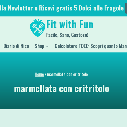
alla Newletter e Ricevi gratis 5 Dolci alle Fragole
Fit with Fun
Facile, Sano, Gustoso!
Diario di Nico
Shop
Calcolatore TDEE: Scopri quanto Man
Home
/
marmellata con eritritolo
marmellata con eritritolo