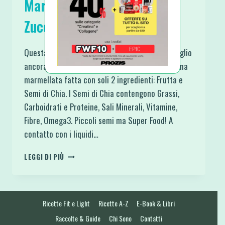
Marmellata di Frutta senza
Zucchero e senza Cottura
Questa è una ricetta adatta a tutti e che consiglio
ancora di più se si hanno bambini in famiglia. Una
marmellata fatta con soli 2 ingredienti: Frutta e
Semi di Chia. I Semi di Chia contengono Grassi,
Carboidrati e Proteine, Sali Minerali, Vitamine,
Fibre, Omega3. Piccoli semi ma Super Food! A
contatto con i liquidi…
MARMELLATA
LEGGI DI PIÙ
DI
FRUTTA
SENZA
ZUCCHERO
Ricette Fit e Light
Ricette A-Z
E-Book & Libri
E
SENZA
Raccolte & Guide
Chi Sono
Contatti