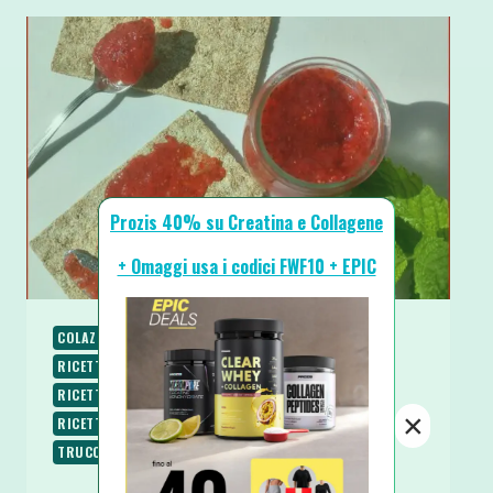
Prozis 40% su Creatina e Collagene
+ Omaggi usa i codici FWF10 + EPIC
COLAZIONE
PALEO
RICETTE
RICETTE BASE
RICETTE DOLCI
RICETTE SENZA COTTURA
RICETTE SENZA GLUTINE
RICETTE VEGANE
×
RICETTE VEGETARIANE
SPUNTINI E SNACKS
TRUCCHI IN CUCINA