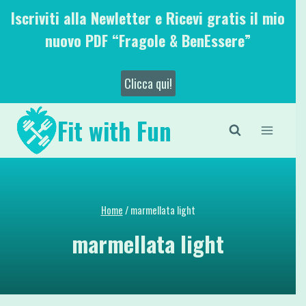
Salta
Iscriviti alla Newletter e Ricevi gratis il mio
al
nuovo PDF “Fragole & BenEssere”
contenuto
Clicca qui!
Fit with Fun
Home
/
marmellata light
marmellata light