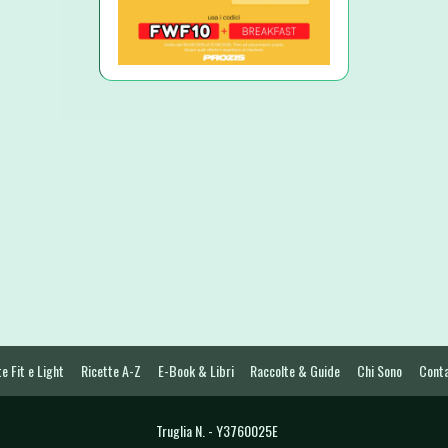
e Fit e Light
Ricette A-Z
E-Book & Libri
Raccolte & Guide
Chi Sono
Conta
Truglia N. - Y3760025E