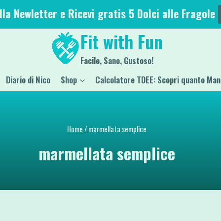
alla Newletter e Ricevi gratis 5 Dolci alle Fragole
Fit with Fun
Facile, Sano, Gustoso!
Diario di Nico
Shop
Calcolatore TDEE: Scopri quanto Man
Home
/
marmellata semplice
marmellata semplice