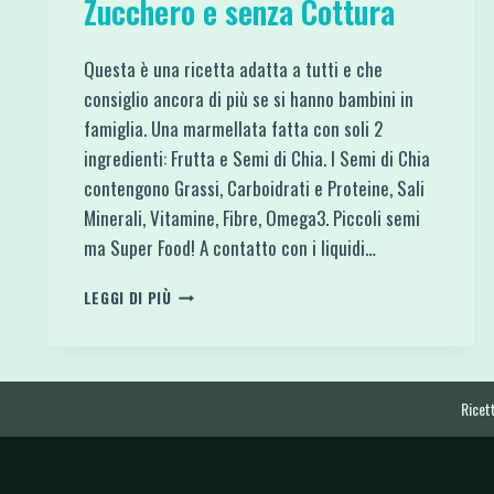
Zucchero e senza Cottura
Questa è una ricetta adatta a tutti e che
consiglio ancora di più se si hanno bambini in
famiglia. Una marmellata fatta con soli 2
ingredienti: Frutta e Semi di Chia. I Semi di Chia
contengono Grassi, Carboidrati e Proteine, Sali
Minerali, Vitamine, Fibre, Omega3. Piccoli semi
ma Super Food! A contatto con i liquidi…
MARMELLATA
LEGGI DI PIÙ
DI
FRUTTA
SENZA
ZUCCHERO
E
Ricett
SENZA
COTTURA