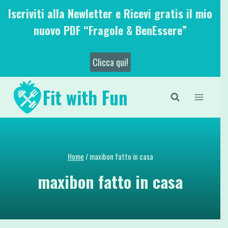
Salta
Iscriviti alla Newletter e Ricevi gratis il mio
al
nuovo PDF “Fragole & BenEssere”
contenuto
Clicca qui!
Fit with Fun
Home
/
maxibon fatto in casa
maxibon fatto in casa