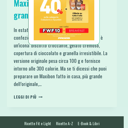
Maxibon fatto in casa: più
grande e con meno calorie
In estate il pensiero corre spesso ai gelati
confezionati più famosi. Tra questi il Maxibon è
un’icona: biscotto croccante, gelato cremoso,
copertura di cioccolato e granella irresistibile. La
versione originale pesa circa 100 g e fornisce
intorno alle 300 calorie. Ma se ti dicessi che puoi
preparare un Maxibon fatto in casa, più grande
dell’originale,…
MAXIBON
LEGGI DI PIÙ
FATTO
IN
CASA:
PIÙ
Ricette Fit e Light
Ricette A-Z
E-Book & Libri
GRANDE