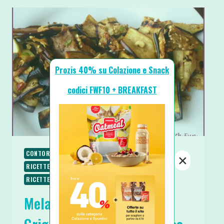
Prozis 40% su Colazione e Snack
codici FWF10 + BREAKFAST
CONTORNI
PALEO
PIATTI VELOCI
RICETTE
×
RICETTE SENZA GLUTINE
RICETTE VEGANE
RICETTE VEGETARIANE
Melanzane Saporite alla