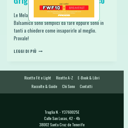
Griglia con Aceto Balsamico
Le Melanzane Saporite alla Griglia con Aceto
Balsamico sono semplici da fare eppure sono in
tanti a chiedere come insaporirle al meglio.
Provale!
MELANZANE
LEGGI DI PIÙ
SAPORITE
ALLA
GRIGLIA
CON
Ricette Fit e Light
Ricette A-Z
E-Book & Libri
ACETO
BALSAMICO
Raccolte & Guide
Chi Sono
Contatti
Truglia N. - Y3760025E
Calle San Lucas, 42 - 4b
38002 Santa Cruz de Tenerife