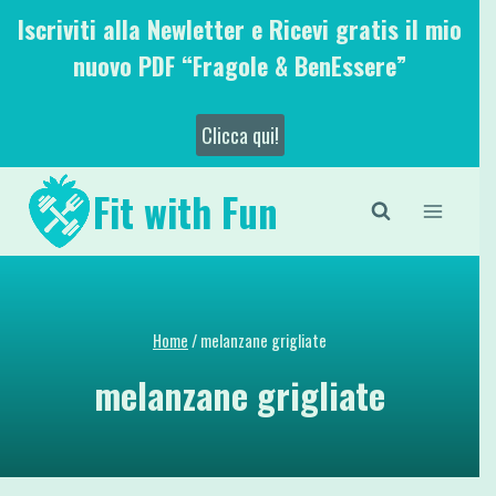
Salta
Iscriviti alla Newletter e Ricevi gratis il mio
al
nuovo PDF “Fragole & BenEssere”
contenuto
Clicca qui!
Fit with Fun
Home
/
melanzane grigliate
melanzane grigliate