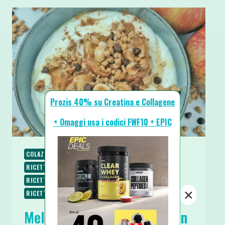
Prozis 40% su Creatina e Collagene
+ Omaggi usa i codici FWF10 + EPIC
COLAZIONE
RICETTE
RICETTE DOLCI
RICETTE PROTEICHE
RICETTE SENZA BURRO
RICETTE SENZA UOVA
RICETTE SENZA ZUCCHERO
×
RICETTE VEGETARIANE
SPUNTINI E SNACKS
Mele Cotte in Friggitrice con