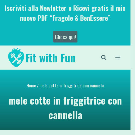
Salta
Iscriviti alla Newletter e Ricevi gratis il mio
al
nuovo PDF “Fragole & BenEssere”
contenuto
Clicca qui!
Fit with Fun
Home
/
mele cotte in friggitrice con cannella
mele cotte in friggitrice con
cannella