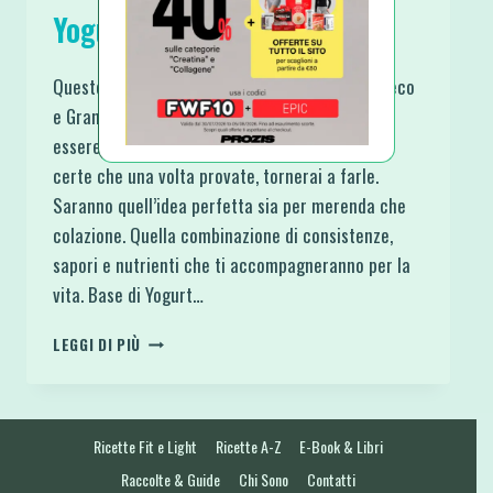
Yogurt Greco e Granola
Queste Mele Cotte in Friggitrice con Yogurt Greco
e Granola non vogliono avere la presunzione di
essere considerate una ricetta Ma sono quasi
certe che una volta provate, tornerai a farle.
Saranno quell’idea perfetta sia per merenda che
colazione. Quella combinazione di consistenze,
sapori e nutrienti che ti accompagneranno per la
vita. Base di Yogurt…
MELE
LEGGI DI PIÙ
COTTE
IN
FRIGGITRICE
CON
Ricette Fit e Light
Ricette A-Z
E-Book & Libri
YOGURT
GRECO
Raccolte & Guide
Chi Sono
Contatti