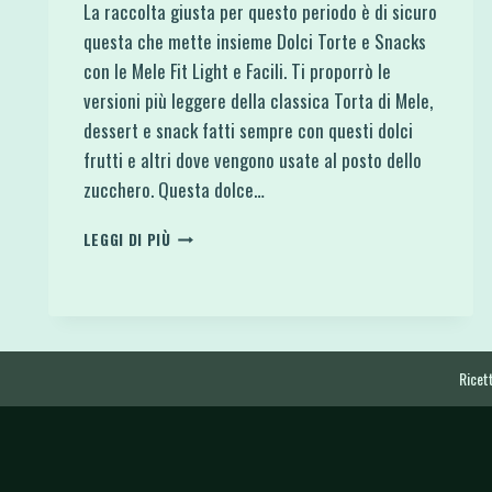
La raccolta giusta per questo periodo è di sicuro
questa che mette insieme Dolci Torte e Snacks
con le Mele Fit Light e Facili. Ti proporrò le
versioni più leggere della classica Torta di Mele,
dessert e snack fatti sempre con questi dolci
frutti e altri dove vengono usate al posto dello
zucchero. Questa dolce…
DOLCI
LEGGI DI PIÙ
TORTE
E
SNACKS
CON
LE
MELE
Ricett
FIT
LIGHT
E
FACILI