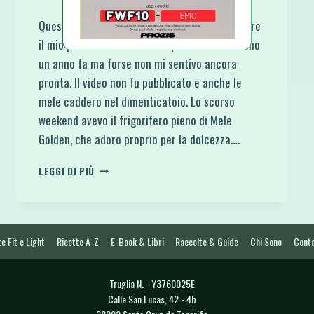
Questa Ricetta in realtà, avrebbe dovuto essere
il mio primo video. Le feci la prima volta almeno
un anno fa ma forse non mi sentivo ancora
pronta. Il video non fu pubblicato e anche le
mele caddero nel dimenticatoio. Lo scorso
weekend avevo il frigorifero pieno di Mele
Golden, che adoro proprio per la dolcezza….
MELE
LEGGI DI PIÙ
COTTE
AL
FORNO
RIPIENE
DI
e Fit e Light
Ricette A-Z
E-Book & Libri
Raccolte & Guide
Chi Sono
Conta
GOLOSO
PORRIDGE
Truglia N. - Y3760025E
Calle San Lucas, 42 - 4b