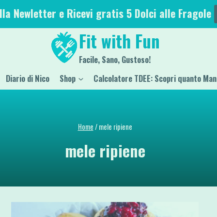
alla Newletter e Ricevi gratis 5 Dolci alle Fragole
Fit with Fun
Facile, Sano, Gustoso!
Diario di Nico
Shop
Calcolatore TDEE: Scopri quanto Man
Home
/
mele ripiene
mele ripiene