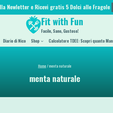
alla Newletter e Ricevi gratis 5 Dolci alle Fragole
Fit with Fun
Facile, Sano, Gustoso!
Diario di Nico
Shop
Calcolatore TDEE: Scopri quanto Man
Home
/
menta naturale
menta naturale