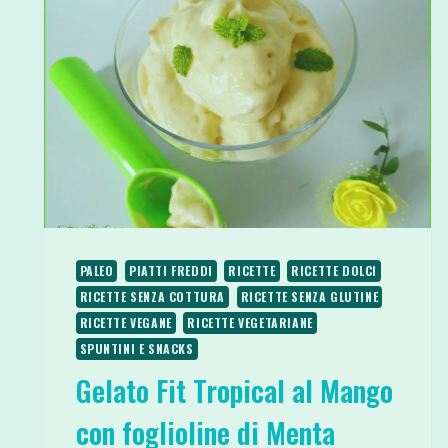
PALEO
PIATTI FREDDI
RICETTE
RICETTE DOLCI
RICETTE SENZA COTTURA
RICETTE SENZA GLUTINE
RICETTE VEGANE
RICETTE VEGETARIANE
SPUNTINI E SNACKS
Gelato Fit Tropical al Mango
con foglioline di Menta