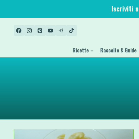
Salta
Iscriviti 
al
contenuto
Ricette
Raccolte & Guide