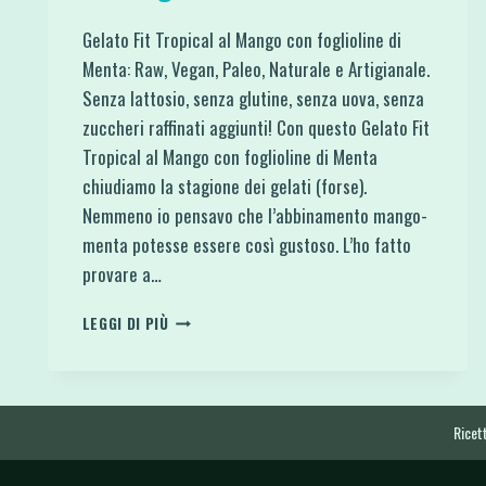
Gelato Fit Tropical al Mango con foglioline di
Menta: Raw, Vegan, Paleo, Naturale e Artigianale.
Senza lattosio, senza glutine, senza uova, senza
zuccheri raffinati aggiunti! Con questo Gelato Fit
Tropical al Mango con foglioline di Menta
chiudiamo la stagione dei gelati (forse).
Nemmeno io pensavo che l’abbinamento mango-
menta potesse essere così gustoso. L’ho fatto
provare a…
GELATO
LEGGI DI PIÙ
FIT
TROPICAL
AL
MANGO
CON
Ricett
FOGLIOLINE
DI