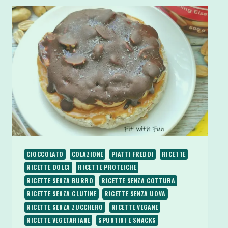
CIOCCOLATO
SENZA
COTTURA
GLUTINE
LATTOSIO
CIOCCOLATO
COLAZIONE
PIATTI FREDDI
RICETTE
RICETTE DOLCI
RICETTE PROTEICHE
RICETTE SENZA BURRO
RICETTE SENZA COTTURA
RICETTE SENZA GLUTINE
RICETTE SENZA UOVA
RICETTE SENZA ZUCCHERO
RICETTE VEGANE
RICETTE VEGETARIANE
SPUNTINI E SNACKS