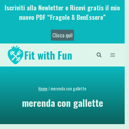
Salta
Iscriviti alla Newletter e Ricevi gratis il mio
al
nuovo PDF “Fragole & BenEssere”
contenuto
Clicca qui!
Fit with Fun
Home
/
merenda con gallette
merenda con gallette