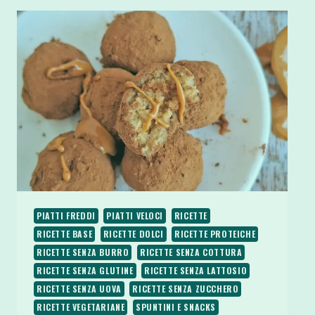
PIATTI FREDDI
PIATTI VELOCI
RICETTE
RICETTE BASE
RICETTE DOLCI
RICETTE PROTEICHE
RICETTE SENZA BURRO
RICETTE SENZA COTTURA
RICETTE SENZA GLUTINE
RICETTE SENZA LATTOSIO
RICETTE SENZA UOVA
RICETTE SENZA ZUCCHERO
RICETTE VEGETARIANE
SPUNTINI E SNACKS