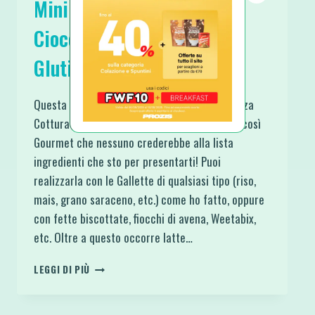
Mini Torta Proteica al
Cioccolato Senza Cottura
Glutine Lattosio
Questa Mini Torta Proteica al Cioccolato Senza
Cottura Glutine Lattosio sembra qualcosa di così
Gourmet che nessuno crederebbe alla lista
ingredienti che sto per presentarti! Puoi
realizzarla con le Gallette di qualsiasi tipo (riso,
mais, grano saraceno, etc.) come ho fatto, oppure
con fette biscottate, fiocchi di avena, Weetabix,
etc. Oltre a questo occorre latte…
MINI
LEGGI DI PIÙ
TORTA
PROTEICA
AL