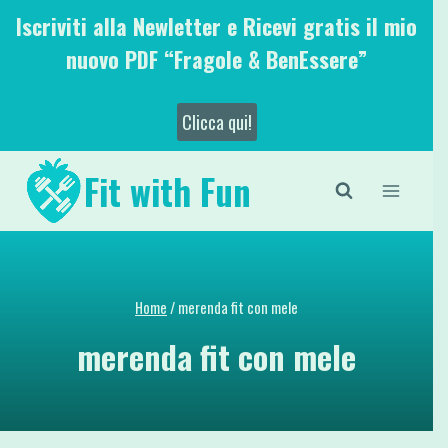
Salta
Iscriviti alla Newletter e Ricevi gratis il mio
al
nuovo PDF “Fragole & BenEssere”
contenuto
Clicca qui!
Fit with Fun
Home
/
merenda fit con mele
merenda fit con mele