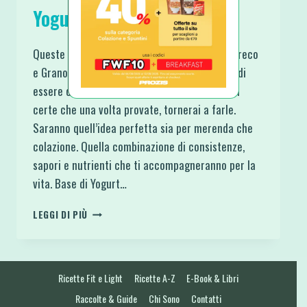
Yogurt Greco e Granola
Queste Mele Cotte in Friggitrice con Yogurt Greco
e Granola non vogliono avere la presunzione di
essere considerate una ricetta Ma sono quasi
certe che una volta provate, tornerai a farle.
Saranno quell’idea perfetta sia per merenda che
colazione. Quella combinazione di consistenze,
sapori e nutrienti che ti accompagneranno per la
vita. Base di Yogurt…
MELE
LEGGI DI PIÙ
COTTE
IN
FRIGGITRICE
CON
Ricette Fit e Light
Ricette A-Z
E-Book & Libri
YOGURT
GRECO
Raccolte & Guide
Chi Sono
Contatti