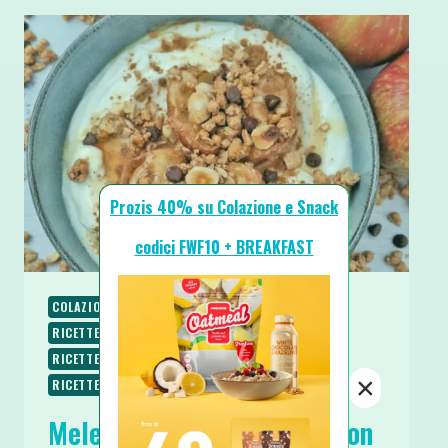
Prozis 40% su Colazione e Snack
codici FWF10 + BREAKFAST
COLAZIONE
RICETTE
RICETTE DOLCI
RICETTE PROTEICHE
RICETTE SENZA BURRO
RICETTE SENZA UOVA
RICETTE SENZA ZUCCHERO
×
RICETTE VEGETARIANE
SPUNTINI E SNACKS
Mele Cotte in Friggitrice con